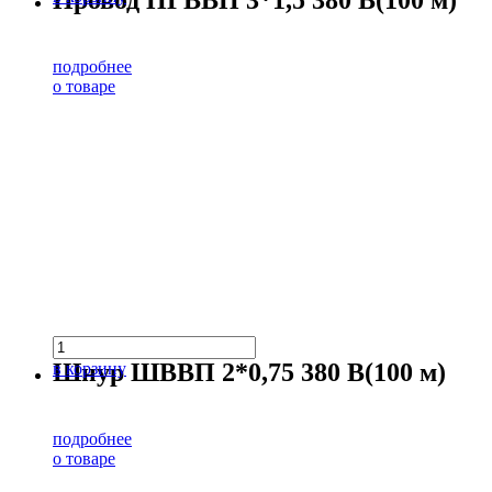
Провод ПГВВП 3*1,5 380 В(100 м)
подробнее
о товаре
Шнур ШВВП 2*0,75 380 В(100 м)
в корзину
подробнее
о товаре