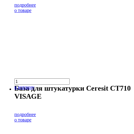
подробнее
о товаре
База для штукатурки Ceresit CT710
в корзину
VISAGE
подробнее
о товаре