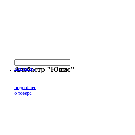
Алебастр "Юнис"
в корзину
подробнее
о товаре