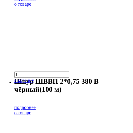
о товаре
Шнур ШВВП 2*0,75 380 В
в корзину
чёрный(100 м)
подробнее
о товаре