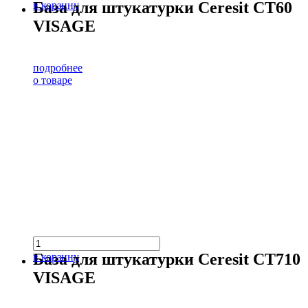
База для штукатурки Ceresit CT60
в корзину
VISAGE
подробнее
о товаре
База для штукатурки Ceresit CT710
в корзину
VISAGE