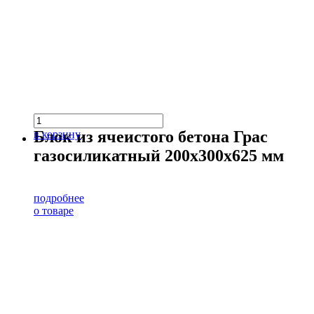
Блок из ячеистого бетона Грас
в корзину
газосиликатный 200х300х625 мм
подробнее
о товаре