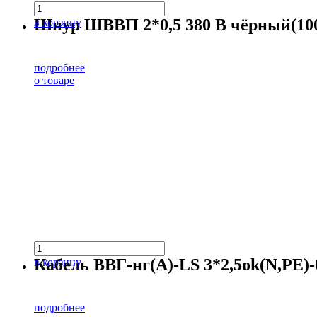
Шнур ШВВП 2*0,5 380 В чёрный(100
в корзину
подробнее
о товаре
Кабель ВВГ-нг(А)-LS 3*2,5ok(N,PE)-0
в корзину
подробнее