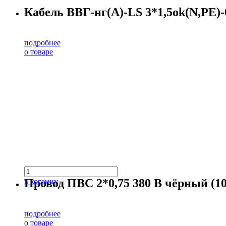
Кабель ВВГ-нг(А)-LS 3*1,5ok(N,PE)-0
подробнее
о товаре
Провод ПВС 2*0,75 380 В чёрный (10
в корзину
подробнее
о товаре