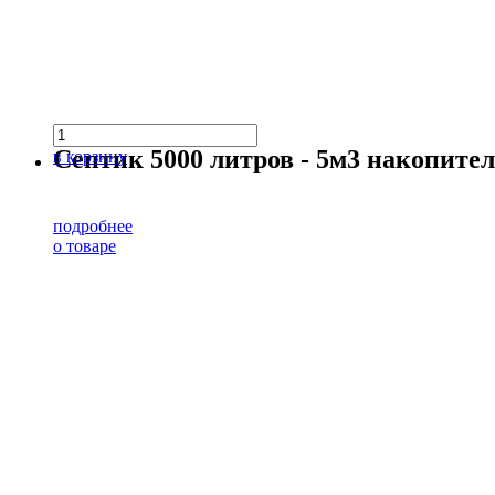
Септик 5000 литров - 5м3 накопит
в корзину
подробнее
о товаре