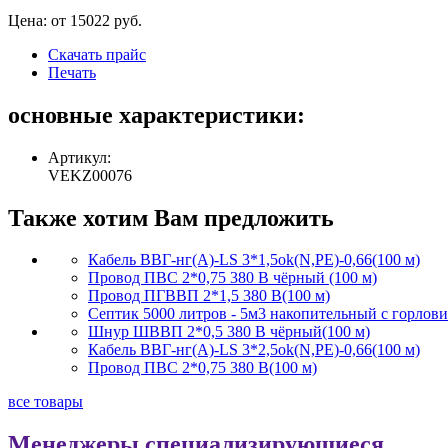
Цена: от
15022
руб.
Скачать прайс
Печать
основные характеристики:
Артикул:
VEKZ00076
Также хотим Вам предложить
Кабель ВВГ-нг(А)-LS 3*1,5ok(N,PE)-0,66(100 м)
Провод ПВС 2*0,75 380 В чёрный (100 м)
Провод ПГВВП 2*1,5 380 В(100 м)
Септик 5000 литров - 5м3 накопительный с горлов
Шнур ШВВП 2*0,5 380 В чёрный(100 м)
Кабель ВВГ-нг(А)-LS 3*2,5ok(N,PE)-0,66(100 м)
Провод ПВС 2*0,75 380 В(100 м)
все товары
Менеджеры специализирующиеся