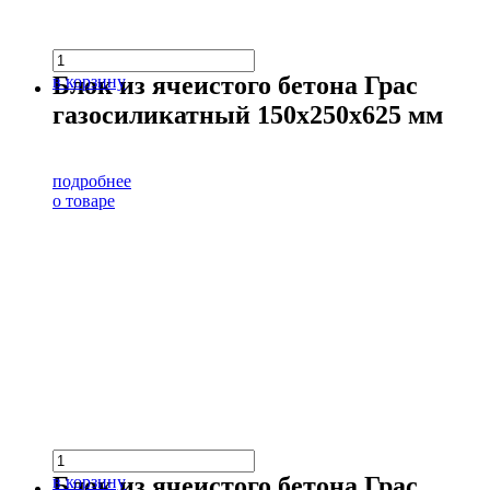
Блок из ячеистого бетона Грас
в корзину
газосиликатный 150х250х625 мм
подробнее
о товаре
Блок из ячеистого бетона Грас
в корзину