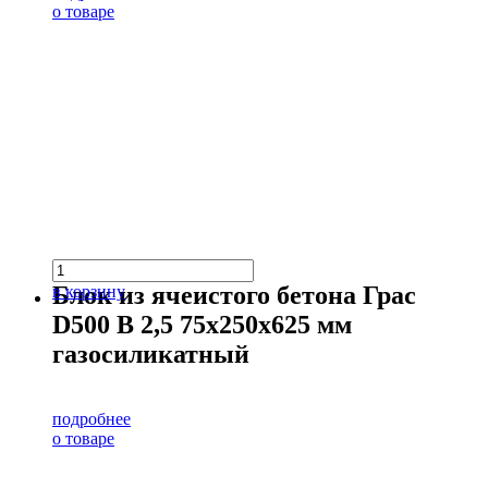
о товаре
Блок из ячеистого бетона Грас
в корзину
D500 В 2,5 75х250х625 мм
газосиликатный
подробнее
о товаре