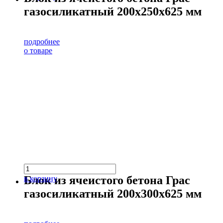
газосиликатный 200х250х625 мм
подробнее
о товаре
Блок из ячеистого бетона Грас
в корзину
газосиликатный 200х300х625 мм