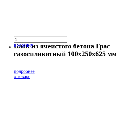
Блок из ячеистого бетона Грас
в корзину
газосиликатный 100х250х625 мм
подробнее
о товаре