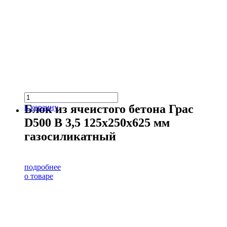
Блок из ячеистого бетона Грас
в корзину
D500 В 3,5 125х250х625 мм
газосиликатный
подробнее
о товаре