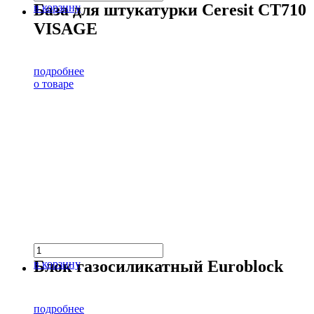
База для штукатурки Ceresit CT710
в корзину
VISAGE
подробнее
о товаре
Блок газосиликатный Euroblock
в корзину
подробнее