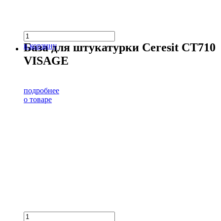
База для штукатурки Ceresit CT710
в корзину
VISAGE
подробнее
о товаре