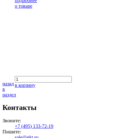
подробнее
о товаре
назад
в корзину
в
раздел
Контакты
Звоните:
+7 (495) 133-72-19
Пишите:
sale@gkt.su