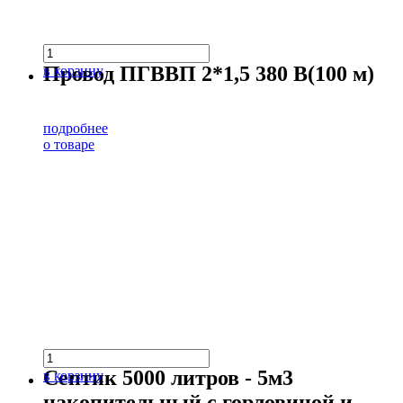
Провод ПГВВП 2*1,5 380 В(100 м)
в корзину
подробнее
о товаре
Септик 5000 литров - 5м3
в корзину
накопительный с горловиной и