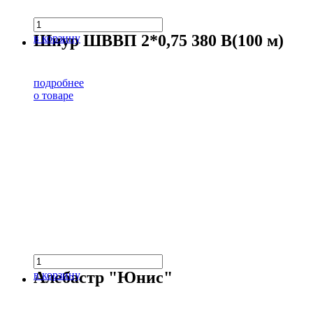
Шнур ШВВП 2*0,75 380 В(100 м)
в корзину
подробнее
о товаре
Алебастр "Юнис"
в корзину