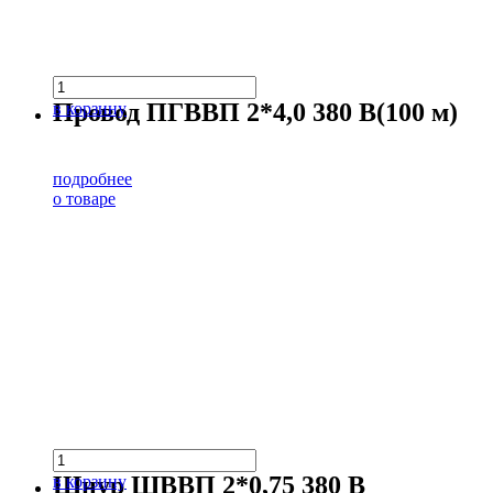
Провод ПГВВП 2*4,0 380 В(100 м)
в корзину
подробнее
о товаре
Шнур ШВВП 2*0,75 380 В
в корзину