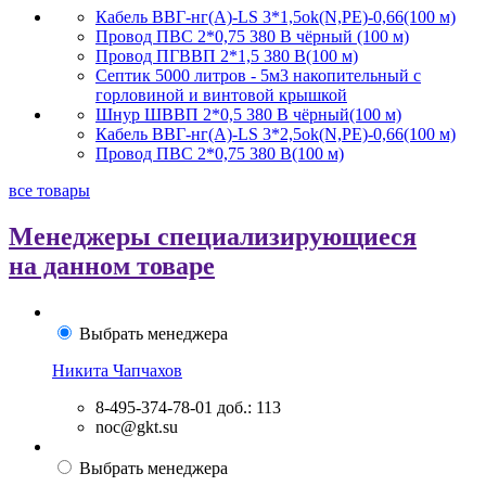
Кабель ВВГ-нг(А)-LS 3*1,5ok(N,PE)-0,66(100 м)
Провод ПВС 2*0,75 380 В чёрный (100 м)
Провод ПГВВП 2*1,5 380 В(100 м)
Септик 5000 литров - 5м3 накопительный с
горловиной и винтовой крышкой
Шнур ШВВП 2*0,5 380 В чёрный(100 м)
Кабель ВВГ-нг(А)-LS 3*2,5ok(N,PE)-0,66(100 м)
Провод ПВС 2*0,75 380 В(100 м)
все товары
Менеджеры специализирующиеся
на данном товаре
Выбрать менеджера
Никита Чапчахов
8-495-374-78-01
доб.: 113
noc@gkt.su
Выбрать менеджера