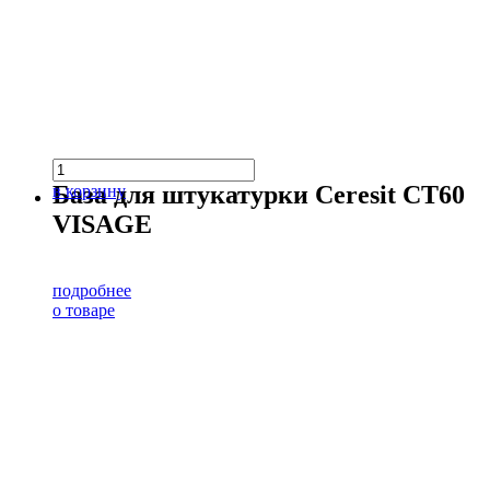
База для штукатурки Ceresit CT60
в корзину
VISAGE
подробнее
о товаре