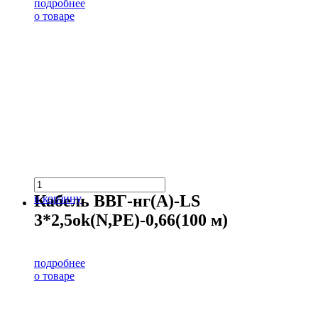
подробнее
о товаре
Кабель ВВГ-нг(А)-LS
в корзину
3*2,5ok(N,PE)-0,66(100 м)
подробнее
о товаре