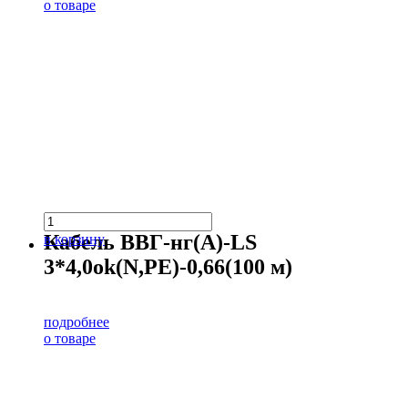
о товаре
Кабель ВВГ-нг(А)-LS
в корзину
3*4,0ok(N,PE)-0,66(100 м)
подробнее
о товаре