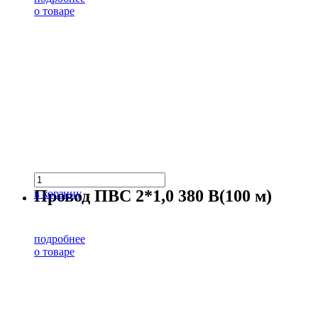
о товаре
Провод ПВС 2*1,0 380 В(100 м)
в корзину
подробнее
о товаре