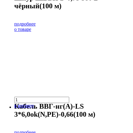
чёрный(100 м)
подробнее
о товаре
Кабель ВВГ-нг(А)-LS
в корзину
3*6,0ok(N,PE)-0,66(100 м)
подробнее