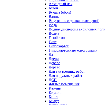
Алкидный лак
Бетон
Бумага (обои)
Валик
Внутрення отделка помещений
Вода
Водная дисперсия акриловых пол
Волма
Газобетон
Гипс
Гипсокартон
Гипсокартонные конструкции
Да
Двери
Дерево
Дерево
Для внутренних работ
Для наружных работ
ДСП
Жилые помещения
Камень
Кирпич
Кисть
Кнауф