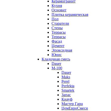
Керамогранит
Кухня
Основит
Плитка керамическая
Пол
Старатели
Стены
Террасы
Террасы
Фасад
Цемент
Эпоксидная
Юнис
Кладочная смесь
Dauer
M-100
Dauer
Maks
Perel
Perfekta
Smartek
Запас
Кнауф
Мастер Гарц
ЦемЕвроСмеси