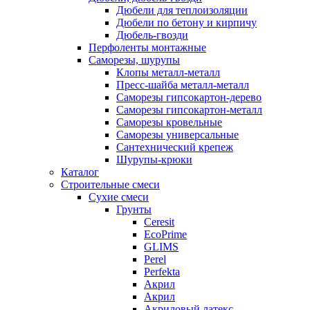
Дюбели для теплоизоляции
Дюбели по бетону и кирпичу
Дюбель-гвозди
Перфоленты монтажные
Саморезы, шурупы
Клопы металл-металл
Пресс-шайба металл-металл
Саморезы гипсокартон-дерево
Саморезы гипсокартон-металл
Саморезы кровельные
Саморезы универсальные
Сантехнический крепеж
Шурупы-крюки
Каталог
Строительные смеси
Сухие смеси
Грунты
Ceresit
EcoPrime
GLIMS
Perel
Perfekta
Акрил
Акрил
Акриловый латекс