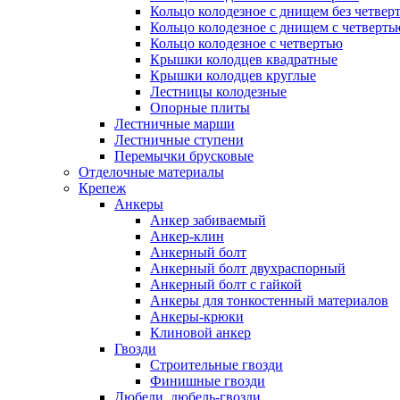
Кольцо колодезное с днищем без четвер
Кольцо колодезное с днищем с четверть
Кольцо колодезное с четвертью
Крышки колодцев квадратные
Крышки колодцев круглые
Лестницы колодезные
Опорные плиты
Лестничные марши
Лестничные ступени
Перемычки брусковые
Отделочные материалы
Крепеж
Анкеры
Анкер забиваемый
Анкер-клин
Анкерный болт
Анкерный болт двухраспорный
Анкерный болт с гайкой
Анкеры для тонкостенный материалов
Анкеры-крюки
Клиновой анкер
Гвозди
Строительные гвозди
Финишные гвозди
Дюбели, дюбель-гвозди