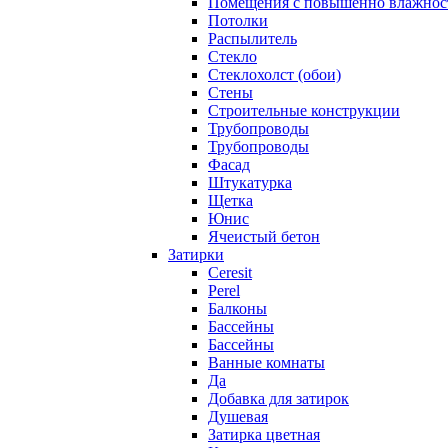
Помещения с повышенно влажно
Потолки
Распылитель
Стекло
Стеклохолст (обои)
Стены
Строительные конструкции
Трубопроводы
Трубопроводы
Фасад
Штукатурка
Щетка
Юнис
Ячеистый бетон
Затирки
Ceresit
Perel
Балконы
Бассейны
Бассейны
Ванные комнаты
Да
Добавка для затирок
Душевая
Затирка цветная