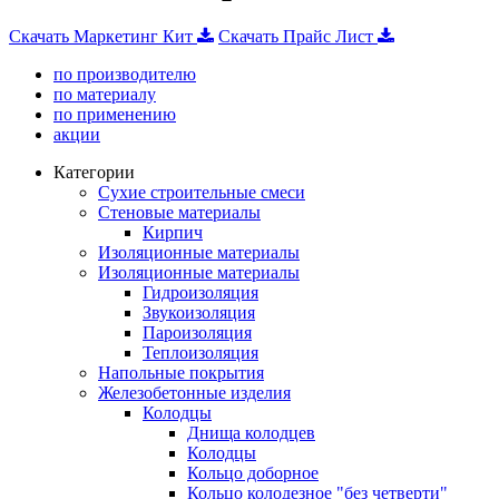
Скачать Маркетинг Кит
Скачать Прайс Лист
по производителю
по материалу
по применению
акции
Категории
Сухие строительные смеси
Стеновые материалы
Кирпич
Изоляционные материалы
Изоляционные материалы
Гидроизоляция
Звукоизоляция
Пароизоляция
Теплоизоляция
Напольные покрытия
Железобетонные изделия
Колодцы
Днища колодцев
Колодцы
Кольцо доборное
Кольцо колодезное "без четверти"