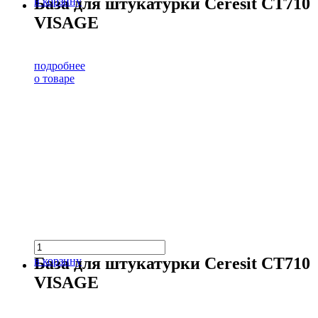
База для штукатурки Ceresit CT710
в корзину
VISAGE
подробнее
о товаре
База для штукатурки Ceresit CT710
в корзину
VISAGE