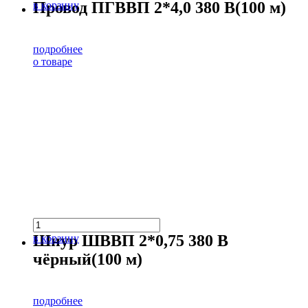
Провод ПГВВП 2*4,0 380 В(100 м)
в корзину
подробнее
о товаре
Шнур ШВВП 2*0,75 380 В
в корзину
чёрный(100 м)
подробнее