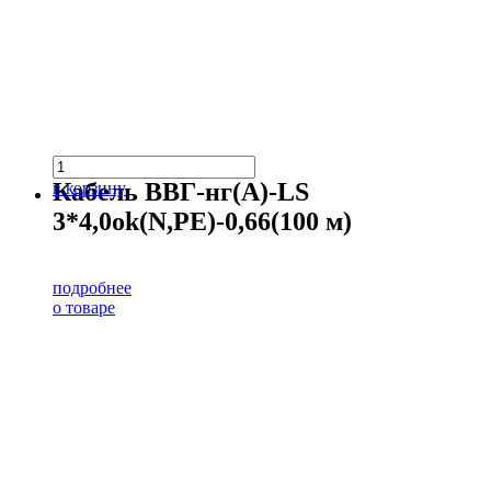
Кабель ВВГ-нг(А)-LS
в корзину
3*4,0ok(N,PE)-0,66(100 м)
подробнее
о товаре