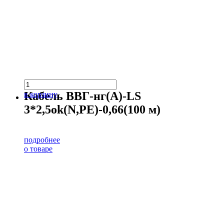
Кабель ВВГ-нг(А)-LS
в корзину
3*2,5ok(N,PE)-0,66(100 м)
подробнее
о товаре