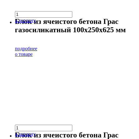
Блок из ячеистого бетона Грас
в корзину
газосиликатный 100х250х625 мм
подробнее
о товаре
Блок из ячеистого бетона Грас
в корзину