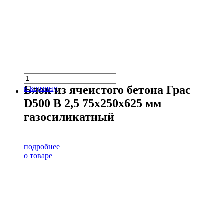
Блок из ячеистого бетона Грас
в корзину
D500 В 2,5 75х250х625 мм
газосиликатный
подробнее
о товаре