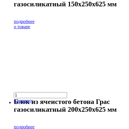
газосиликатный 150х250х625 мм
подробнее
о товаре
Блок из ячеистого бетона Грас
в корзину
газосиликатный 200х250х625 мм
подробнее