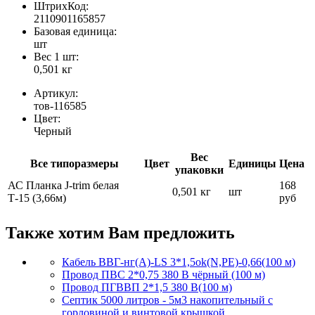
ШтрихКод:
2110901165857
Базовая единица:
шт
Вес 1 шт:
0,501 кг
Артикул:
тов-116585
Цвет:
Черный
Вес
Все типоразмеры
Цвет
Единицы
Цена
упаковки
АС Планка J-trim белая
168
0,501 кг
шт
Т-15 (3,66м)
руб
Также хотим Вам предложить
Кабель ВВГ-нг(А)-LS 3*1,5ok(N,PE)-0,66(100 м)
Провод ПВС 2*0,75 380 В чёрный (100 м)
Провод ПГВВП 2*1,5 380 В(100 м)
Септик 5000 литров - 5м3 накопительный с
горловиной и винтовой крышкой