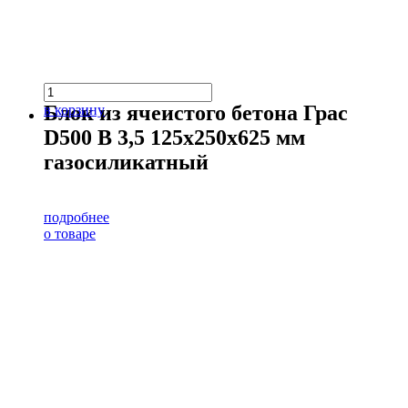
Блок из ячеистого бетона Грас
в корзину
D500 В 3,5 125х250х625 мм
газосиликатный
подробнее
о товаре