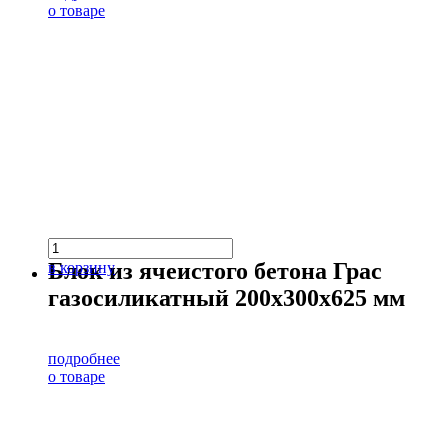
о товаре
Блок из ячеистого бетона Грас
в корзину
газосиликатный 200х300х625 мм
подробнее
о товаре