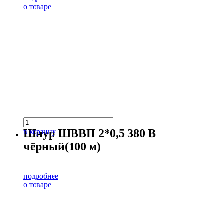
о товаре
Шнур ШВВП 2*0,5 380 В
в корзину
чёрный(100 м)
подробнее
о товаре