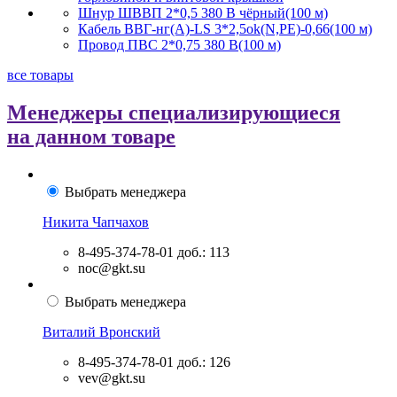
Шнур ШВВП 2*0,5 380 В чёрный(100 м)
Кабель ВВГ-нг(А)-LS 3*2,5ok(N,PE)-0,66(100 м)
Провод ПВС 2*0,75 380 В(100 м)
все товары
Менеджеры специализирующиеся
на данном товаре
Выбрать менеджера
Никита Чапчахов
8-495-374-78-01
доб.: 113
noc@gkt.su
Выбрать менеджера
Виталий Вронский
8-495-374-78-01
доб.: 126
vev@gkt.su