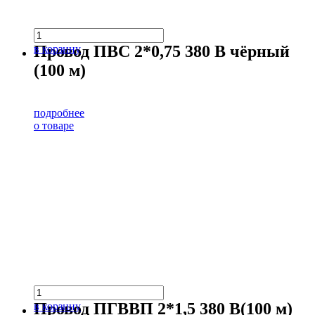
Провод ПВС 2*0,75 380 В чёрный
в корзину
(100 м)
подробнее
о товаре
Провод ПГВВП 2*1,5 380 В(100 м)
в корзину