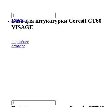
База для штукатурки Ceresit CT60
в корзину
VISAGE
подробнее
о товаре