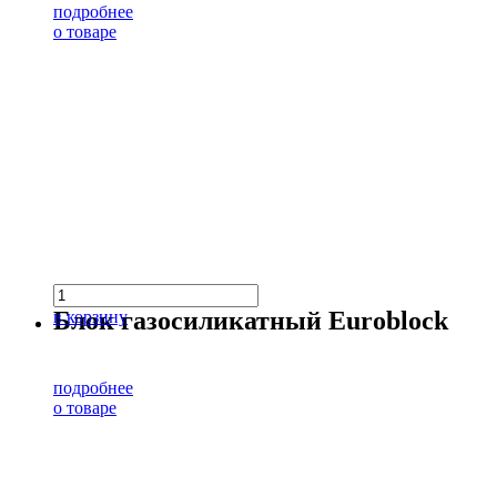
подробнее
о товаре
Блок газосиликатный Euroblock
в корзину
подробнее
о товаре