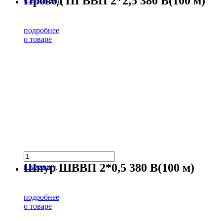
Провод ПГВВП 2*2,5 380 В(100 м)
подробнее
о товаре
Шнур ШВВП 2*0,5 380 В(100 м)
в корзину
подробнее
о товаре