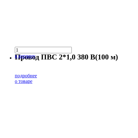
Провод ПВС 2*1,0 380 В(100 м)
в корзину
подробнее
о товаре