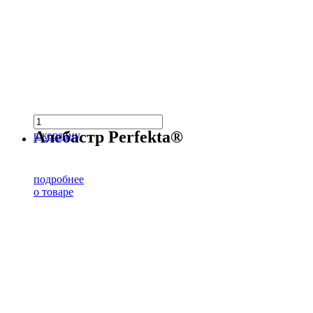
Алебастр Perfekta®
в корзину
подробнее
о товаре