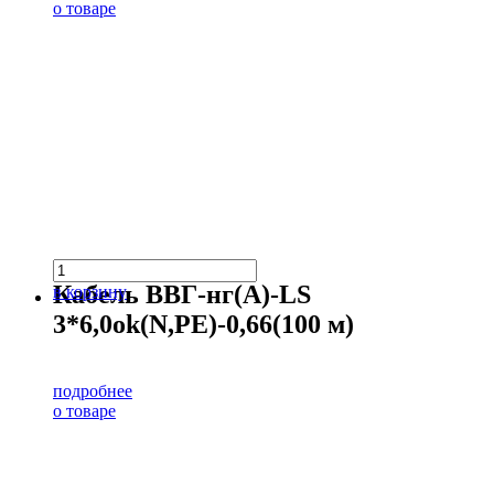
о товаре
Кабель ВВГ-нг(А)-LS
в корзину
3*6,0ok(N,PE)-0,66(100 м)
подробнее
о товаре