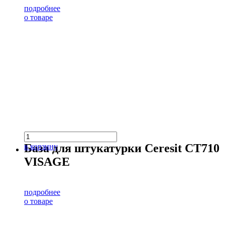
подробнее
о товаре
База для штукатурки Ceresit CT710
в корзину
VISAGE
подробнее
о товаре