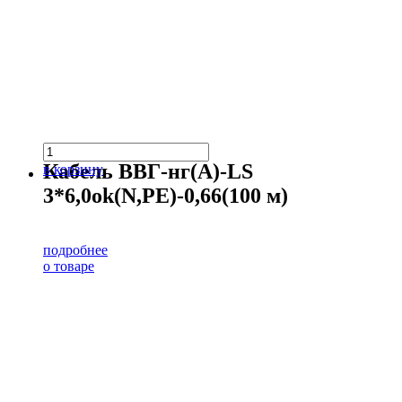
Кабель ВВГ-нг(А)-LS
в корзину
3*6,0ok(N,PE)-0,66(100 м)
подробнее
о товаре