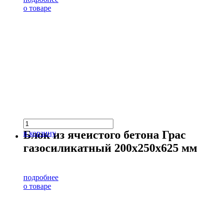
о товаре
Блок из ячеистого бетона Грас
в корзину
газосиликатный 200х250х625 мм
подробнее
о товаре