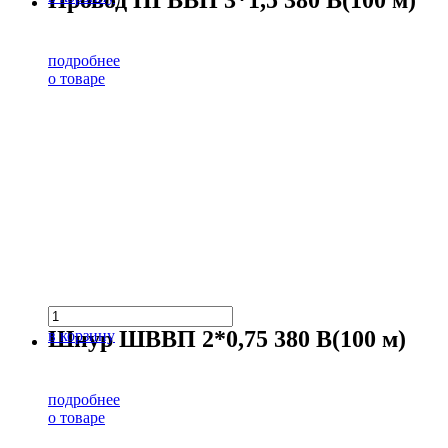
Провод ПГВВП 3*1,5 380 В(100 м)
подробнее
о товаре
Шнур ШВВП 2*0,75 380 В(100 м)
в корзину
подробнее
о товаре