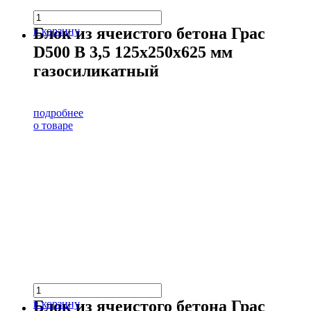
Блок из ячеистого бетона Грас
в корзину
D500 В 3,5 125х250х625 мм
газосиликатный
подробнее
о товаре
Блок из ячеистого бетона Грас
в корзину