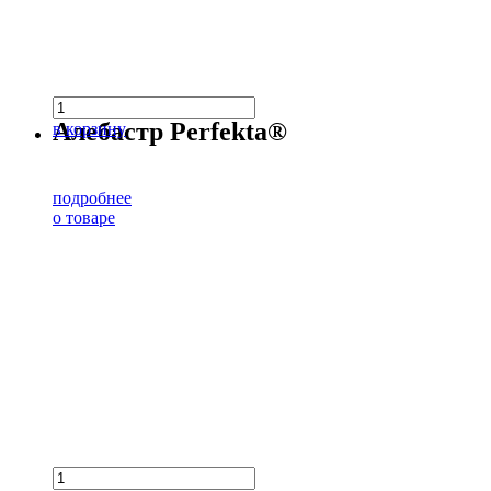
Алебастр Perfekta®
в корзину
подробнее
о товаре