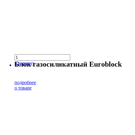
Блок газосиликатный Euroblock
в корзину
подробнее
о товаре