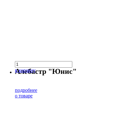
Алебастр "Юнис"
в корзину
подробнее
о товаре