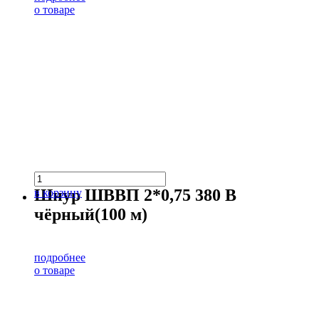
о товаре
Шнур ШВВП 2*0,75 380 В
в корзину
чёрный(100 м)
подробнее
о товаре