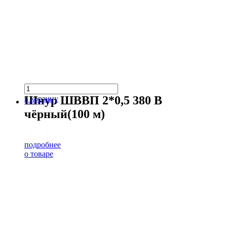
Шнур ШВВП 2*0,5 380 В
в корзину
чёрный(100 м)
подробнее
о товаре