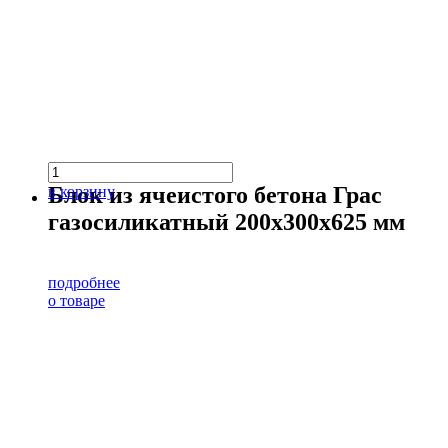
Блок из ячеистого бетона Грас
в корзину
газосиликатный 200х300х625 мм
подробнее
о товаре