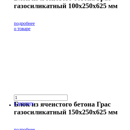
газосиликатный 100х250х625 мм
подробнее
о товаре
Блок из ячеистого бетона Грас
в корзину
газосиликатный 150х250х625 мм
подробнее