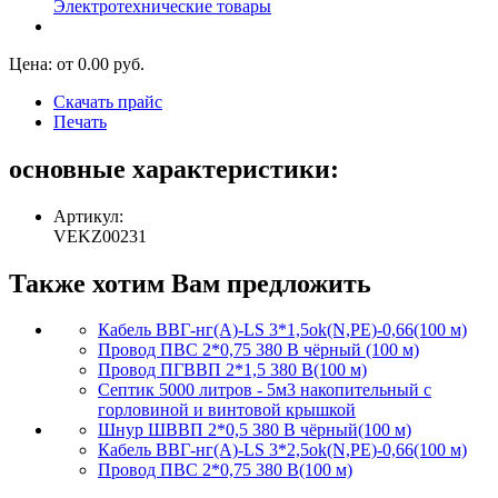
Электротехнические товары
Цена: от
0.00
руб.
Скачать прайс
Печать
основные характеристики:
Артикул:
VEKZ00231
Также хотим Вам предложить
Кабель ВВГ-нг(А)-LS 3*1,5ok(N,PE)-0,66(100 м)
Провод ПВС 2*0,75 380 В чёрный (100 м)
Провод ПГВВП 2*1,5 380 В(100 м)
Септик 5000 литров - 5м3 накопительный с
горловиной и винтовой крышкой
Шнур ШВВП 2*0,5 380 В чёрный(100 м)
Кабель ВВГ-нг(А)-LS 3*2,5ok(N,PE)-0,66(100 м)
Провод ПВС 2*0,75 380 В(100 м)