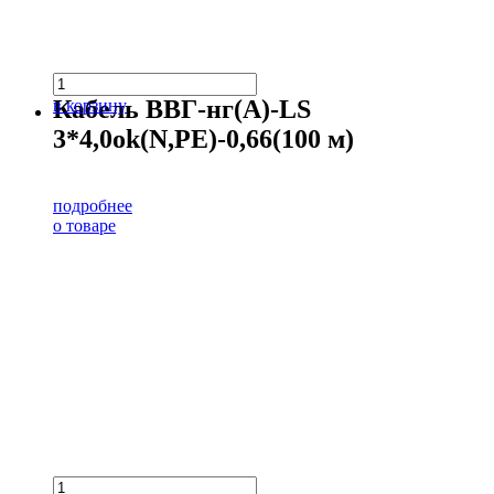
Кабель ВВГ-нг(А)-LS
в корзину
3*4,0ok(N,PE)-0,66(100 м)
подробнее
о товаре