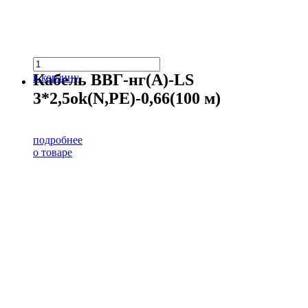
Кабель ВВГ-нг(А)-LS
в корзину
3*2,5ok(N,PE)-0,66(100 м)
подробнее
о товаре