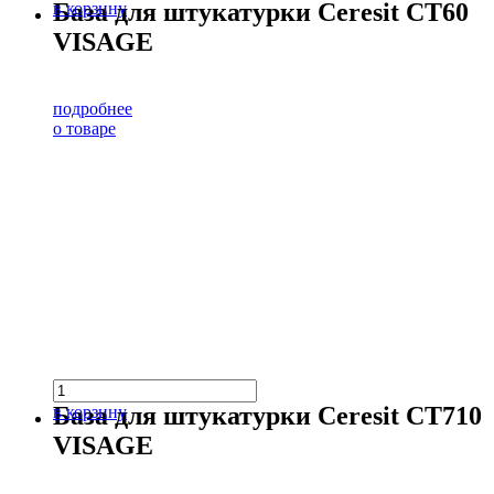
База для штукатурки Ceresit CT60
в корзину
VISAGE
подробнее
о товаре
База для штукатурки Ceresit CT710
в корзину
VISAGE