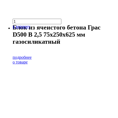
Блок из ячеистого бетона Грас
в корзину
D500 В 2,5 75х250х625 мм
газосиликатный
подробнее
о товаре