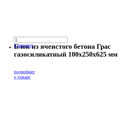
Блок из ячеистого бетона Грас
в корзину
газосиликатный 100х250х625 мм
подробнее
о товаре