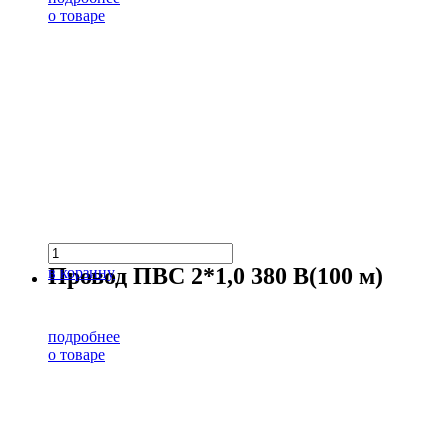
о товаре
Провод ПВС 2*1,0 380 В(100 м)
в корзину
подробнее
о товаре