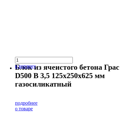
Блок из ячеистого бетона Грас
в корзину
D500 В 3,5 125х250х625 мм
газосиликатный
подробнее
о товаре