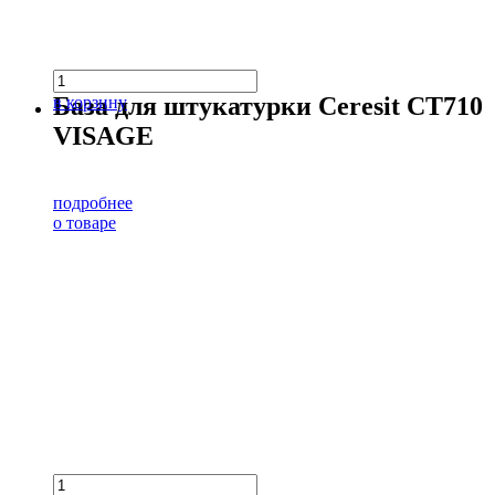
База для штукатурки Ceresit CT710
в корзину
VISAGE
подробнее
о товаре