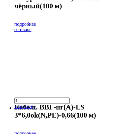
чёрный(100 м)
подробнее
о товаре
Кабель ВВГ-нг(А)-LS
в корзину
3*6,0ok(N,PE)-0,66(100 м)
подробнее