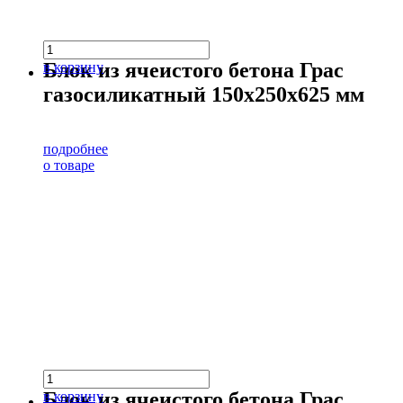
Блок из ячеистого бетона Грас
в корзину
газосиликатный 150х250х625 мм
подробнее
о товаре
Блок из ячеистого бетона Грас
в корзину