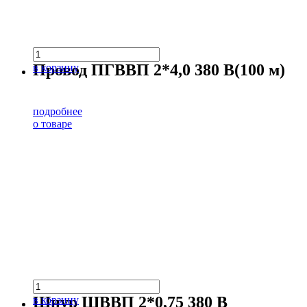
Провод ПГВВП 2*4,0 380 В(100 м)
в корзину
подробнее
о товаре
Шнур ШВВП 2*0,75 380 В
в корзину