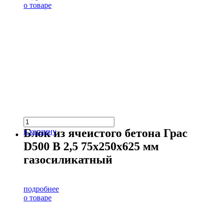
о товаре
Блок из ячеистого бетона Грас
в корзину
D500 В 2,5 75х250х625 мм
газосиликатный
подробнее
о товаре