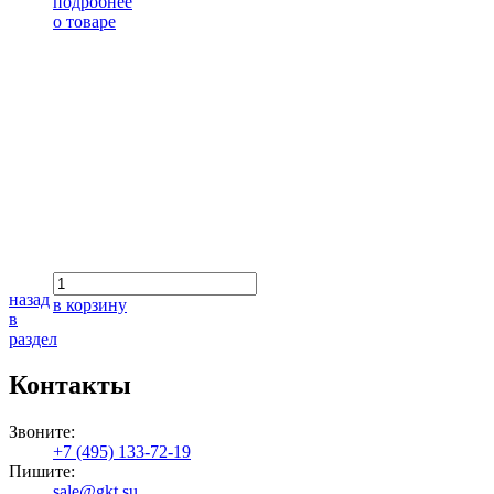
подробнее
о товаре
назад
в корзину
в
раздел
Контакты
Звоните:
+7 (495) 133-72-19
Пишите:
sale@gkt.su