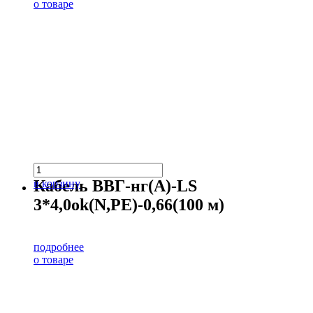
о товаре
Кабель ВВГ-нг(А)-LS
в корзину
3*4,0ok(N,PE)-0,66(100 м)
подробнее
о товаре