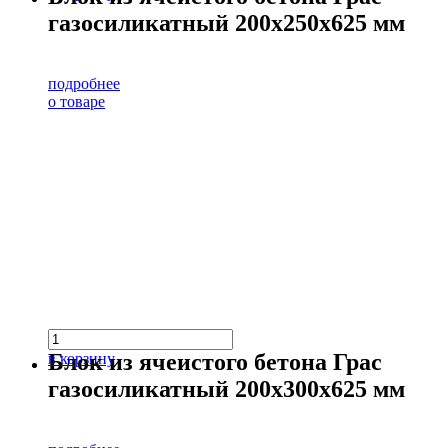
газосиликатный 200х250х625 мм
подробнее
о товаре
Блок из ячеистого бетона Грас
в корзину
газосиликатный 200х300х625 мм