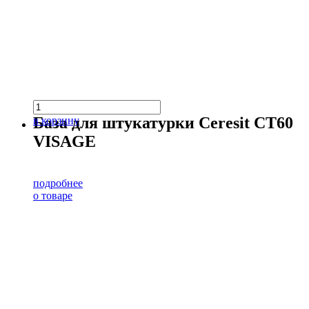
База для штукатурки Ceresit CT60
в корзину
VISAGE
подробнее
о товаре