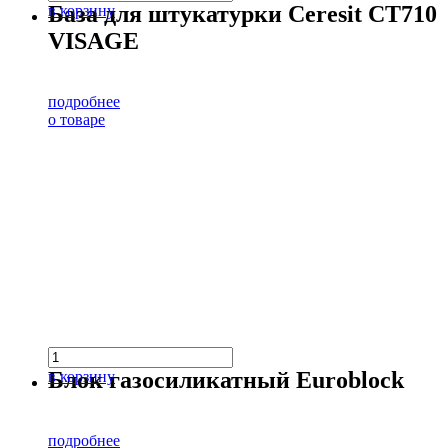
База для штукатурки Ceresit CT710
в корзину
VISAGE
подробнее
о товаре
Блок газосиликатный Euroblock
в корзину
подробнее