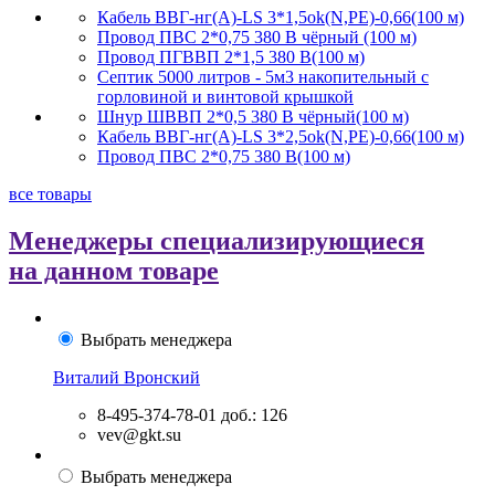
Кабель ВВГ-нг(А)-LS 3*1,5ok(N,PE)-0,66(100 м)
Провод ПВС 2*0,75 380 В чёрный (100 м)
Провод ПГВВП 2*1,5 380 В(100 м)
Септик 5000 литров - 5м3 накопительный с
горловиной и винтовой крышкой
Шнур ШВВП 2*0,5 380 В чёрный(100 м)
Кабель ВВГ-нг(А)-LS 3*2,5ok(N,PE)-0,66(100 м)
Провод ПВС 2*0,75 380 В(100 м)
все товары
Менеджеры специализирующиеся
на данном товаре
Выбрать менеджера
Виталий Вронский
8-495-374-78-01
доб.: 126
vev@gkt.su
Выбрать менеджера