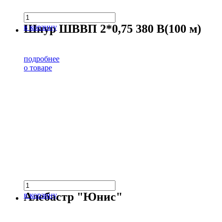
Шнур ШВВП 2*0,75 380 В(100 м)
в корзину
подробнее
о товаре
Алебастр "Юнис"
в корзину