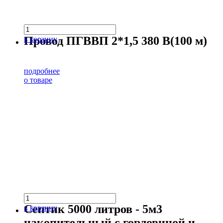
Провод ПГВВП 2*1,5 380 В(100 м)
в корзину
подробнее
о товаре
Септик 5000 литров - 5м3
в корзину
накопительный с горловиной и