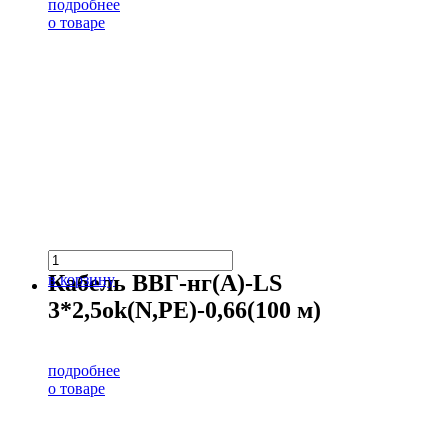
подробнее
о товаре
Кабель ВВГ-нг(А)-LS
в корзину
3*2,5ok(N,PE)-0,66(100 м)
подробнее
о товаре