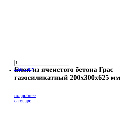
Блок из ячеистого бетона Грас
в корзину
газосиликатный 200х300х625 мм
подробнее
о товаре