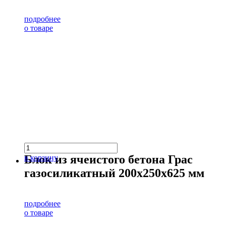
подробнее
о товаре
Блок из ячеистого бетона Грас
в корзину
газосиликатный 200х250х625 мм
подробнее
о товаре