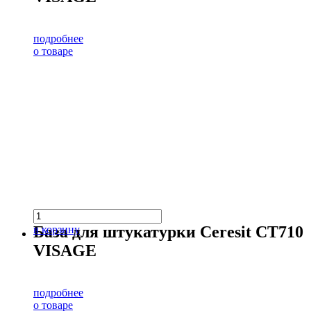
подробнее
о товаре
База для штукатурки Ceresit CT710
в корзину
VISAGE
подробнее
о товаре