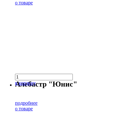
о товаре
Алебастр "Юнис"
в корзину
подробнее
о товаре