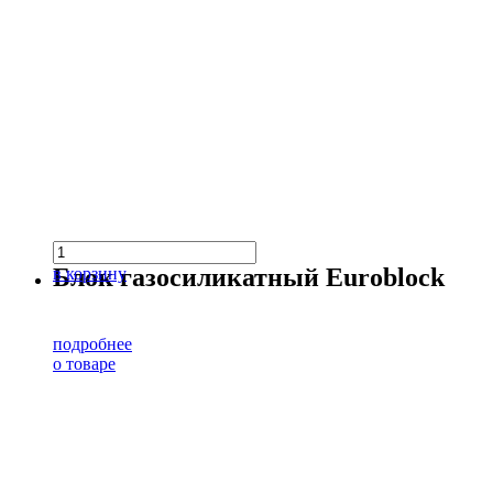
Блок газосиликатный Euroblock
в корзину
подробнее
о товаре