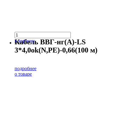
Кабель ВВГ-нг(А)-LS
в корзину
3*4,0ok(N,PE)-0,66(100 м)
подробнее
о товаре