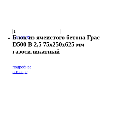
Блок из ячеистого бетона Грас
в корзину
D500 В 2,5 75х250х625 мм
газосиликатный
подробнее
о товаре