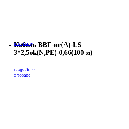
Кабель ВВГ-нг(А)-LS
в корзину
3*2,5ok(N,PE)-0,66(100 м)
подробнее
о товаре