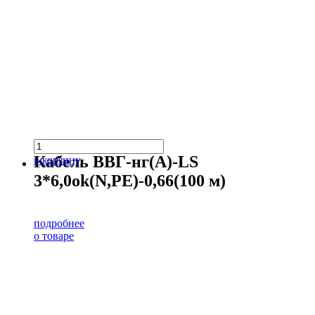
Кабель ВВГ-нг(А)-LS
в корзину
3*6,0ok(N,PE)-0,66(100 м)
подробнее
о товаре