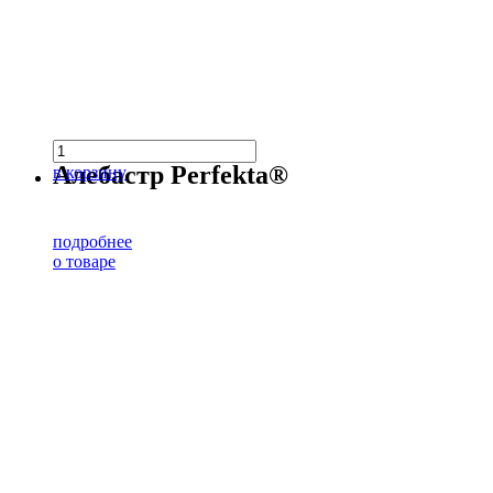
Алебастр Perfekta®
в корзину
подробнее
о товаре