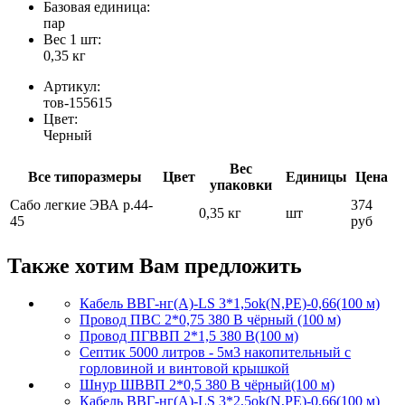
Базовая единица:
пар
Вес 1 шт:
0,35 кг
Артикул:
тов-155615
Цвет:
Черный
Вес
Все типоразмеры
Цвет
Единицы
Цена
упаковки
Сабо легкие ЭВА р.44-
374
0,35 кг
шт
45
руб
Также хотим Вам предложить
Кабель ВВГ-нг(А)-LS 3*1,5ok(N,PE)-0,66(100 м)
Провод ПВС 2*0,75 380 В чёрный (100 м)
Провод ПГВВП 2*1,5 380 В(100 м)
Септик 5000 литров - 5м3 накопительный с
горловиной и винтовой крышкой
Шнур ШВВП 2*0,5 380 В чёрный(100 м)
Кабель ВВГ-нг(А)-LS 3*2,5ok(N,PE)-0,66(100 м)