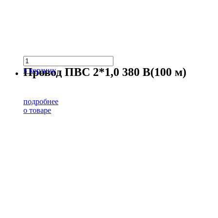
Провод ПВС 2*1,0 380 В(100 м)
в корзину
подробнее
о товаре