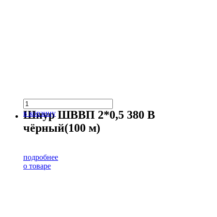
Шнур ШВВП 2*0,5 380 В
в корзину
чёрный(100 м)
подробнее
о товаре