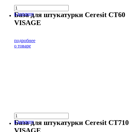
База для штукатурки Ceresit CT60
в корзину
VISAGE
подробнее
о товаре
База для штукатурки Ceresit CT710
в корзину
VISAGE