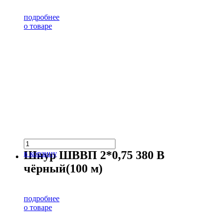
подробнее
о товаре
Шнур ШВВП 2*0,75 380 В
в корзину
чёрный(100 м)
подробнее
о товаре