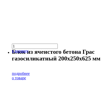
Блок из ячеистого бетона Грас
в корзину
газосиликатный 200х250х625 мм
подробнее
о товаре