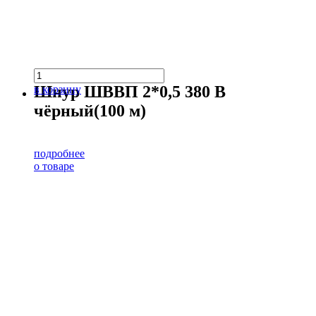
Шнур ШВВП 2*0,5 380 В
в корзину
чёрный(100 м)
подробнее
о товаре