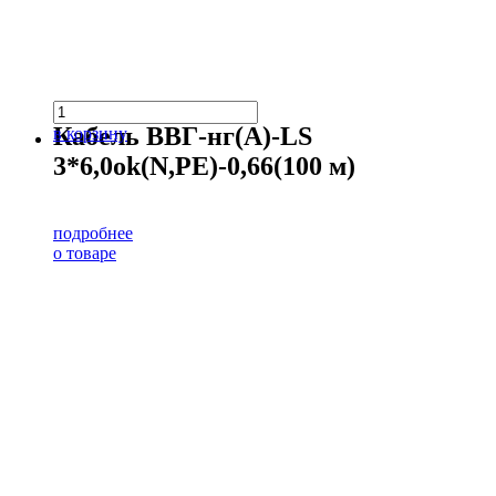
Кабель ВВГ-нг(А)-LS
в корзину
3*6,0ok(N,PE)-0,66(100 м)
подробнее
о товаре