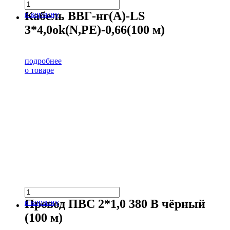
Кабель ВВГ-нг(А)-LS
в корзину
3*4,0ok(N,PE)-0,66(100 м)
подробнее
о товаре
Провод ПВС 2*1,0 380 В чёрный
в корзину
(100 м)