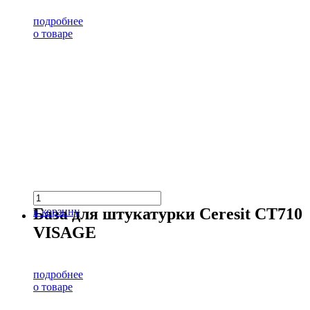
подробнее
о товаре
База для штукатурки Ceresit CT710
в корзину
VISAGE
подробнее
о товаре