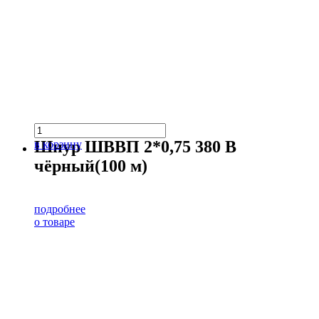
Шнур ШВВП 2*0,75 380 В
в корзину
чёрный(100 м)
подробнее
о товаре