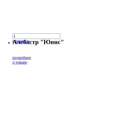
Алебастр "Юнис"
в корзину
подробнее
о товаре