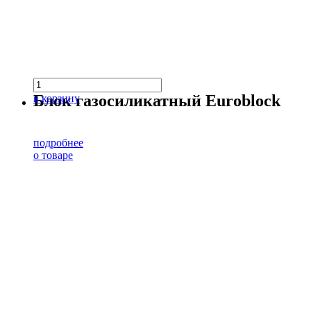
Блок газосиликатный Euroblock
в корзину
подробнее
о товаре