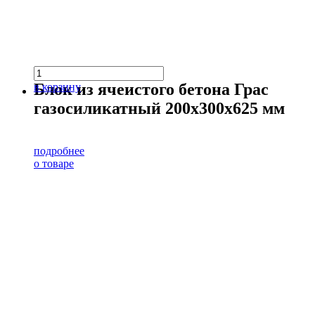
Блок из ячеистого бетона Грас
в корзину
газосиликатный 200х300х625 мм
подробнее
о товаре