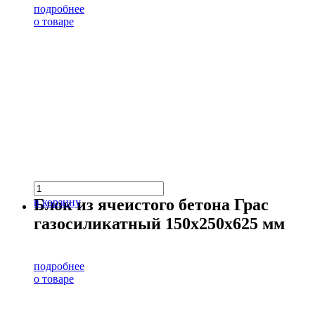
подробнее
о товаре
Блок из ячеистого бетона Грас
в корзину
газосиликатный 150х250х625 мм
подробнее
о товаре