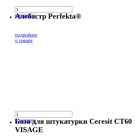
Алебастр Perfekta®
в корзину
подробнее
о товаре
База для штукатурки Ceresit CT60
в корзину
VISAGE