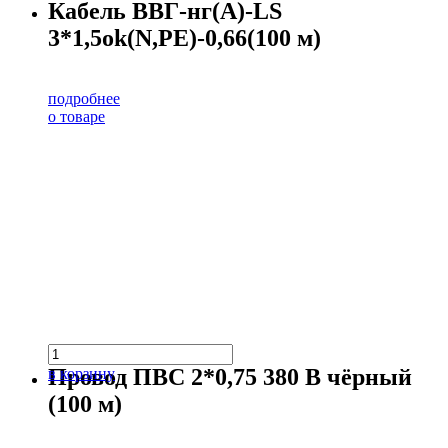
Кабель ВВГ-нг(А)-LS
3*1,5ok(N,PE)-0,66(100 м)
подробнее
о товаре
Провод ПВС 2*0,75 380 В чёрный
в корзину
(100 м)