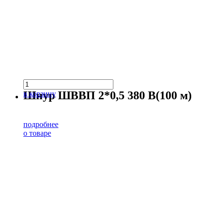
Шнур ШВВП 2*0,5 380 В(100 м)
в корзину
подробнее
о товаре