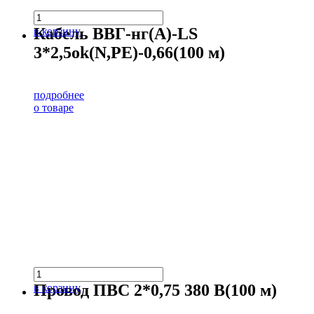
Кабель ВВГ-нг(А)-LS
в корзину
3*2,5ok(N,PE)-0,66(100 м)
подробнее
о товаре
Провод ПВС 2*0,75 380 В(100 м)
в корзину