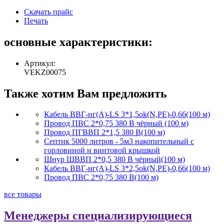
Скачать прайс
Печать
основные характеристики:
Артикул:
VEKZ00075
Также хотим Вам предложить
Кабель ВВГ-нг(А)-LS 3*1,5ok(N,PE)-0,66(100 м)
Провод ПВС 2*0,75 380 В чёрный (100 м)
Провод ПГВВП 2*1,5 380 В(100 м)
Септик 5000 литров - 5м3 накопительный с
горловиной и винтовой крышкой
Шнур ШВВП 2*0,5 380 В чёрный(100 м)
Кабель ВВГ-нг(А)-LS 3*2,5ok(N,PE)-0,66(100 м)
Провод ПВС 2*0,75 380 В(100 м)
все товары
Менеджеры специализирующиеся