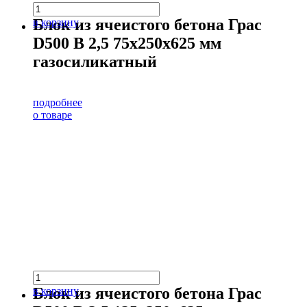
Блок из ячеистого бетона Грас
в корзину
D500 В 2,5 75х250х625 мм
газосиликатный
подробнее
о товаре
Блок из ячеистого бетона Грас
в корзину