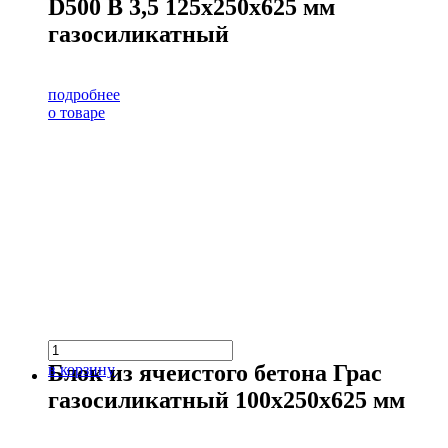
D500 В 3,5 125х250х625 мм
газосиликатный
подробнее
о товаре
Блок из ячеистого бетона Грас
в корзину
газосиликатный 100х250х625 мм