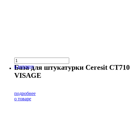
База для штукатурки Ceresit CT710
в корзину
VISAGE
подробнее
о товаре