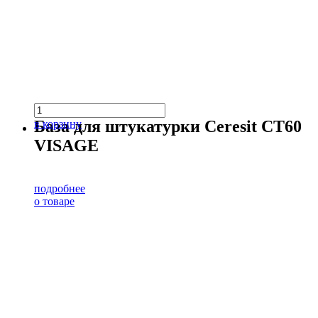
База для штукатурки Ceresit CT60
в корзину
VISAGE
подробнее
о товаре