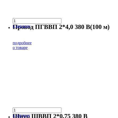
Провод ПГВВП 2*4,0 380 В(100 м)
в корзину
подробнее
о товаре
Шнур ШВВП 2*0,75 380 В
в корзину