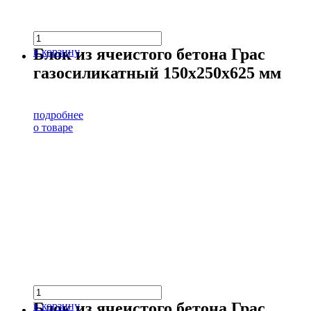
Блок из ячеистого бетона Грас
в корзину
газосиликатный 150х250х625 мм
подробнее
о товаре
Блок из ячеистого бетона Грас
в корзину