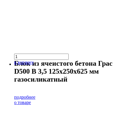
Блок из ячеистого бетона Грас
в корзину
D500 В 3,5 125х250х625 мм
газосиликатный
подробнее
о товаре