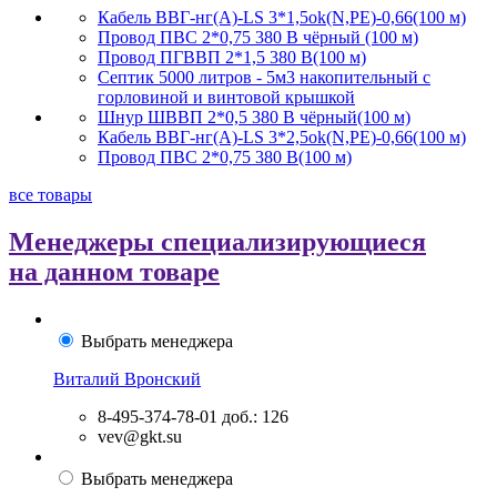
Кабель ВВГ-нг(А)-LS 3*1,5ok(N,PE)-0,66(100 м)
Провод ПВС 2*0,75 380 В чёрный (100 м)
Провод ПГВВП 2*1,5 380 В(100 м)
Септик 5000 литров - 5м3 накопительный с
горловиной и винтовой крышкой
Шнур ШВВП 2*0,5 380 В чёрный(100 м)
Кабель ВВГ-нг(А)-LS 3*2,5ok(N,PE)-0,66(100 м)
Провод ПВС 2*0,75 380 В(100 м)
все товары
Менеджеры специализирующиеся
на данном товаре
Выбрать менеджера
Виталий Вронский
8-495-374-78-01
доб.: 126
vev@gkt.su
Выбрать менеджера