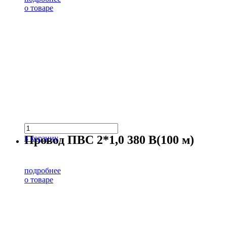
о товаре
Провод ПВС 2*1,0 380 В(100 м)
в корзину
подробнее
о товаре