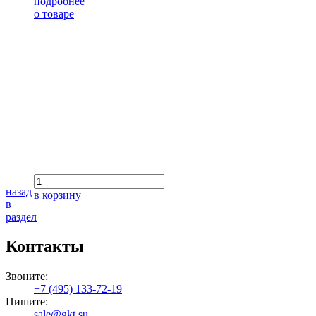
подробнее
о товаре
назад
в корзину
в
раздел
Контакты
Звоните:
+7 (495) 133-72-19
Пишите:
sale@gkt.su