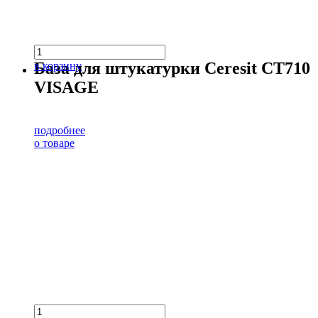
База для штукатурки Ceresit CT710
в корзину
VISAGE
подробнее
о товаре