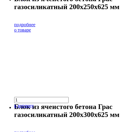
газосиликатный 200х250х625 мм
подробнее
о товаре
Блок из ячеистого бетона Грас
в корзину
газосиликатный 200х300х625 мм