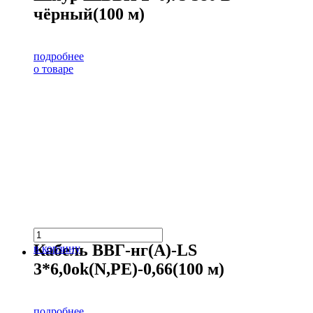
чёрный(100 м)
подробнее
о товаре
Кабель ВВГ-нг(А)-LS
в корзину
3*6,0ok(N,PE)-0,66(100 м)
подробнее