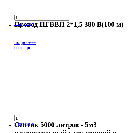
Провод ПГВВП 2*1,5 380 В(100 м)
в корзину
подробнее
о товаре
Септик 5000 литров - 5м3
в корзину
накопительный с горловиной и