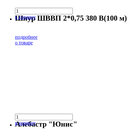
Шнур ШВВП 2*0,75 380 В(100 м)
в корзину
подробнее
о товаре
Алебастр "Юнис"
в корзину