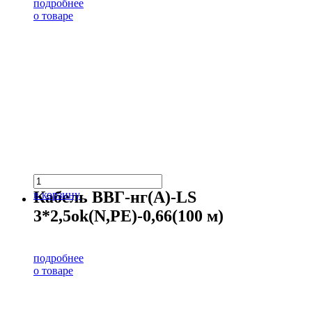
подробнее
о товаре
Кабель ВВГ-нг(А)-LS
в корзину
3*2,5ok(N,PE)-0,66(100 м)
подробнее
о товаре