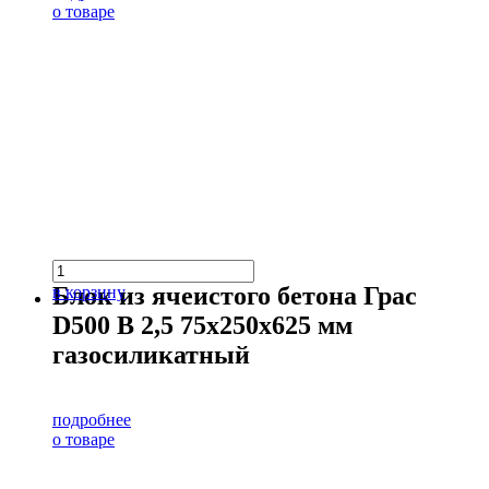
о товаре
Блок из ячеистого бетона Грас
в корзину
D500 В 2,5 75х250х625 мм
газосиликатный
подробнее
о товаре