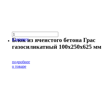
Блок из ячеистого бетона Грас
в корзину
газосиликатный 100х250х625 мм
подробнее
о товаре