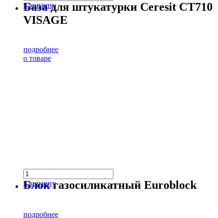
База для штукатурки Ceresit CT710
в корзину
VISAGE
подробнее
о товаре
Блок газосиликатный Euroblock
в корзину
подробнее