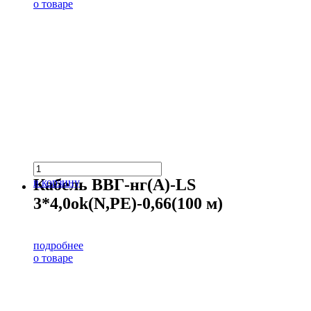
о товаре
Кабель ВВГ-нг(А)-LS
в корзину
3*4,0ok(N,PE)-0,66(100 м)
подробнее
о товаре