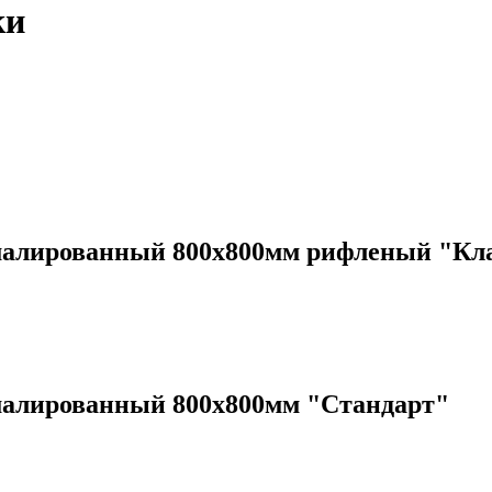
ки
лированный 800x800мм рифленый "Кл
лированный 800x800мм "Стандарт"