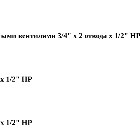
ыми вентилями 3/4" х 2 отвода х 1/2" Н
 х 1/2" НР
 х 1/2" НР