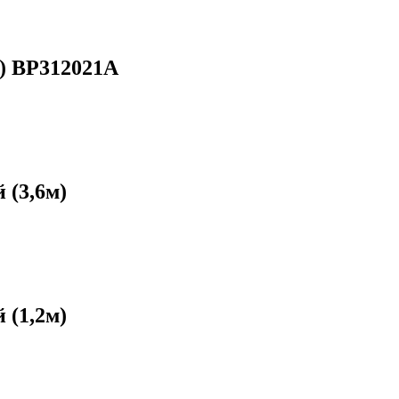
) ВР312021А
 (3,6м)
 (1,2м)