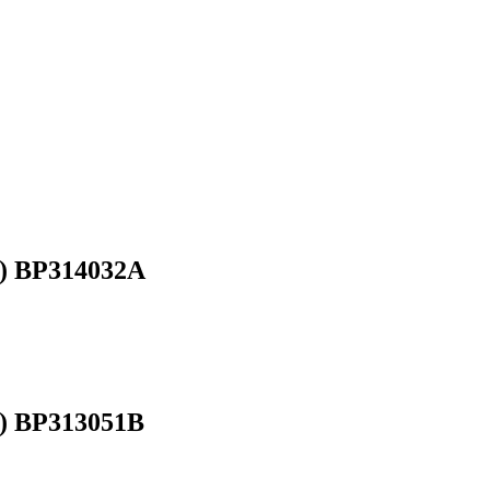
) ВР314032А
) ВР313051В