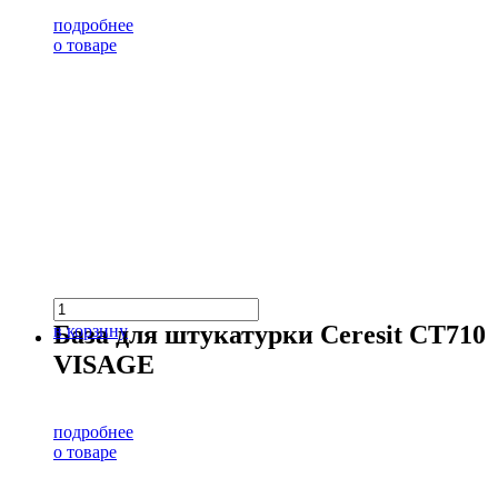
подробнее
о товаре
База для штукатурки Ceresit CT710
в корзину
VISAGE
подробнее
о товаре