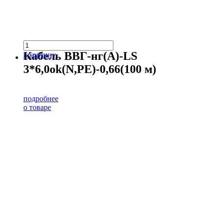
Кабель ВВГ-нг(А)-LS
в корзину
3*6,0ok(N,PE)-0,66(100 м)
подробнее
о товаре