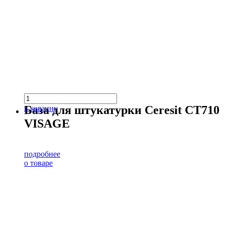
База для штукатурки Ceresit CT710
в корзину
VISAGE
подробнее
о товаре