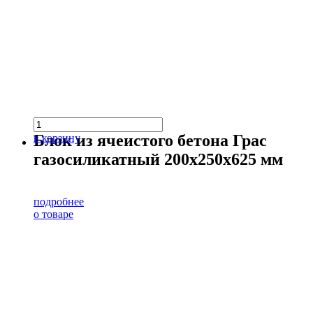
Блок из ячеистого бетона Грас
в корзину
газосиликатный 200х250х625 мм
подробнее
о товаре