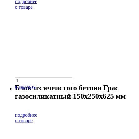
подробнее
о товаре
Блок из ячеистого бетона Грас
в корзину
газосиликатный 150х250х625 мм
подробнее
о товаре