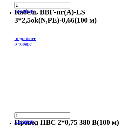
Кабель ВВГ-нг(А)-LS
в корзину
3*2,5ok(N,PE)-0,66(100 м)
подробнее
о товаре
Провод ПВС 2*0,75 380 В(100 м)
в корзину