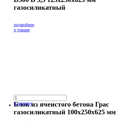
газосиликатный
подробнее
о товаре
Блок из ячеистого бетона Грас
в корзину
газосиликатный 100х250х625 мм