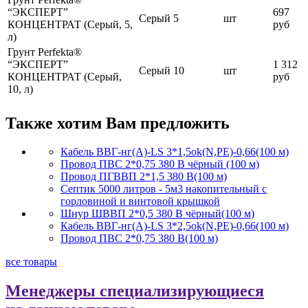
“ЭКСПЕРТ”
697
Cерый
5
шт
КОНЦЕНТРАТ (Cерый, 5,
руб
л)
Грунт Perfekta®
“ЭКСПЕРТ”
1 312
Cерый
10
шт
КОНЦЕНТРАТ (Cерый,
руб
10, л)
Также хотим Вам предложить
Кабель ВВГ-нг(А)-LS 3*1,5ok(N,PE)-0,66(100 м)
Провод ПВС 2*0,75 380 В чёрный (100 м)
Провод ПГВВП 2*1,5 380 В(100 м)
Септик 5000 литров - 5м3 накопительный с
горловиной и винтовой крышкой
Шнур ШВВП 2*0,5 380 В чёрный(100 м)
Кабель ВВГ-нг(А)-LS 3*2,5ok(N,PE)-0,66(100 м)
Провод ПВС 2*0,75 380 В(100 м)
все товары
Менеджеры специализирующиеся