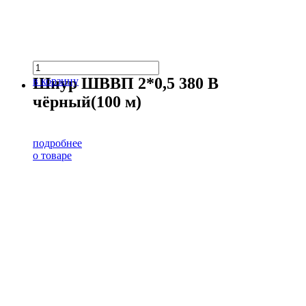
Шнур ШВВП 2*0,5 380 В
в корзину
чёрный(100 м)
подробнее
о товаре