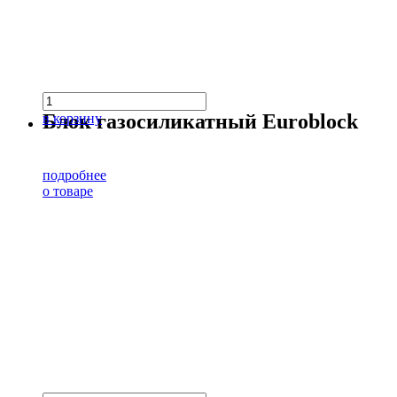
Блок газосиликатный Euroblock
в корзину
подробнее
о товаре