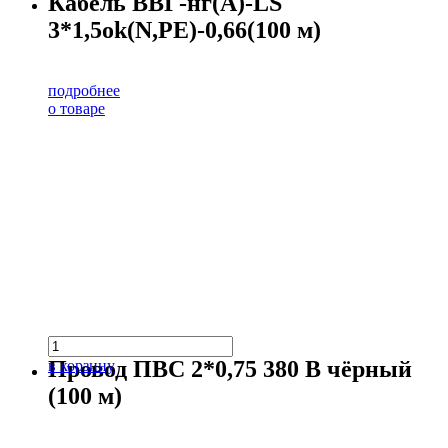
Кабель ВВГ-нг(А)-LS
3*1,5ok(N,PE)-0,66(100 м)
подробнее
о товаре
Провод ПВС 2*0,75 380 В чёрный
в корзину
(100 м)