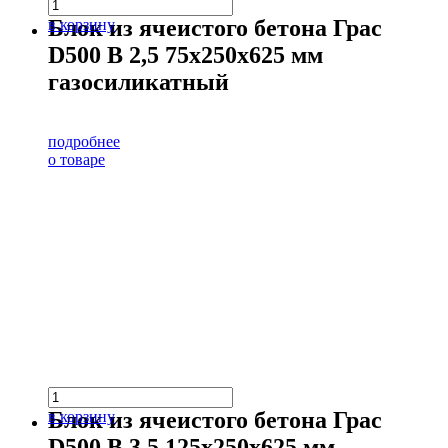
Блок из ячеистого бетона Грас
в корзину
D500 В 2,5 75х250х625 мм
газосиликатный
подробнее
о товаре
Блок из ячеистого бетона Грас
в корзину
D500 В 3,5 125х250х625 мм