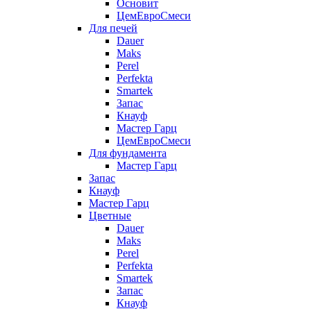
Основит
ЦемЕвроСмеси
Для печей
Dauer
Maks
Perel
Perfekta
Smartek
Запас
Кнауф
Мастер Гарц
ЦемЕвроСмеси
Для фундамента
Мастер Гарц
Запас
Кнауф
Мастер Гарц
Цветные
Dauer
Maks
Perel
Perfekta
Smartek
Запас
Кнауф