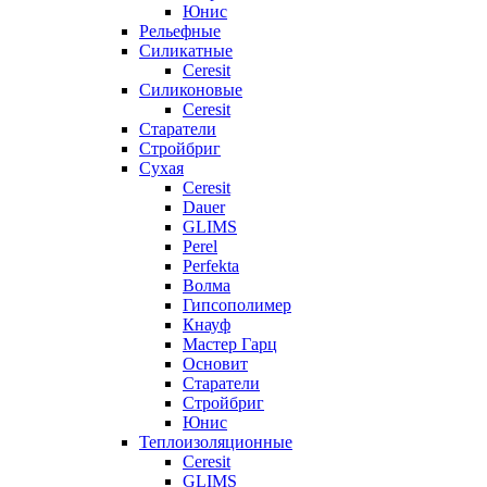
Юнис
Рельефные
Силикатные
Ceresit
Силиконовые
Ceresit
Старатели
Стройбриг
Сухая
Ceresit
Dauer
GLIMS
Perel
Perfekta
Волма
Гипсополимер
Кнауф
Мастер Гарц
Основит
Старатели
Стройбриг
Юнис
Теплоизоляционные
Ceresit
GLIMS