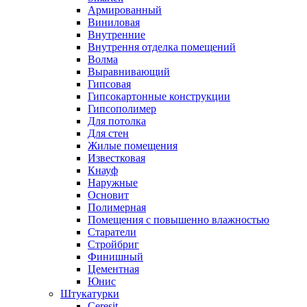
Армированный
Виниловая
Внутренние
Внутрення отделка помещений
Волма
Выравнивающий
Гипсовая
Гипсокартонные конструкции
Гипсополимер
Для потолка
Для стен
Жилые помещения
Известковая
Кнауф
Наружные
Основит
Полимерная
Помещения с повышенно влажностью
Старатели
Стройбриг
Финишный
Цементная
Юнис
Штукатурки
Ceresit