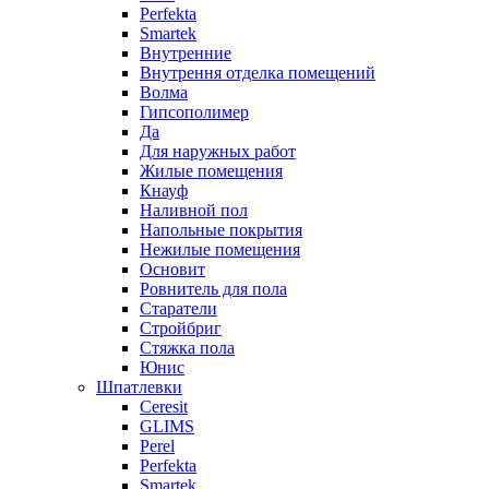
Perfekta
Smartek
Внутренние
Внутрення отделка помещений
Волма
Гипсополимер
Да
Для наружных работ
Жилые помещения
Кнауф
Наливной пол
Напольные покрытия
Нежилые помещения
Основит
Ровнитель для пола
Старатели
Стройбриг
Стяжка пола
Юнис
Шпатлевки
Ceresit
GLIMS
Perel
Perfekta
Smartek