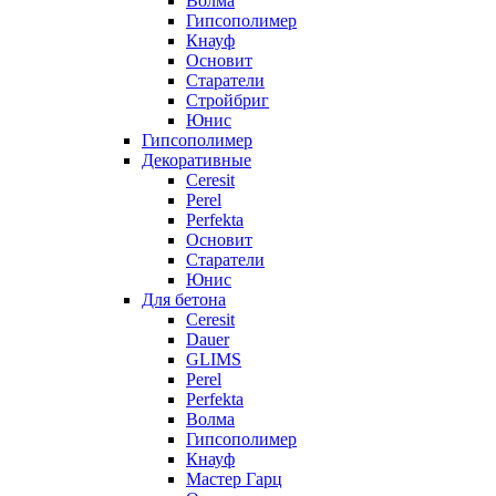
Волма
Гипсополимер
Кнауф
Основит
Старатели
Стройбриг
Юнис
Гипсополимер
Декоративные
Ceresit
Perel
Perfekta
Основит
Старатели
Юнис
Для бетона
Ceresit
Dauer
GLIMS
Perel
Perfekta
Волма
Гипсополимер
Кнауф
Мастер Гарц