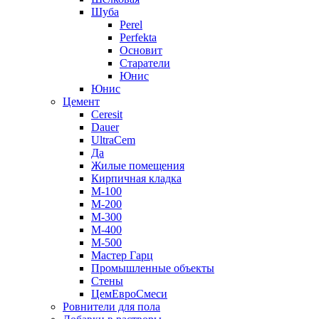
Шуба
Perel
Perfekta
Основит
Старатели
Юнис
Юнис
Цемент
Ceresit
Dauer
UltraCem
Да
Жилые помещения
Кирпичная кладка
М-100
М-200
М-300
М-400
М-500
Мастер Гарц
Промышленные объекты
Стены
ЦемЕвроСмеси
Ровнители для пола