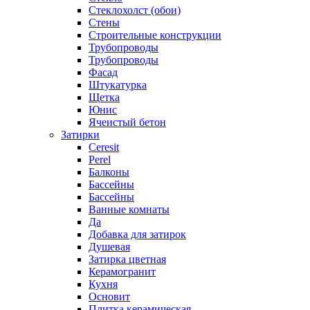
Стеклохолст (обои)
Стены
Строительные конструкции
Трубопроводы
Трубопроводы
Фасад
Штукатурка
Щетка
Юнис
Ячеистый бетон
Затирки
Ceresit
Perel
Балконы
Бассейны
Бассейны
Ванные комнаты
Да
Добавка для затирок
Душевая
Затирка цветная
Керамогранит
Кухня
Основит
Плитка керамическая