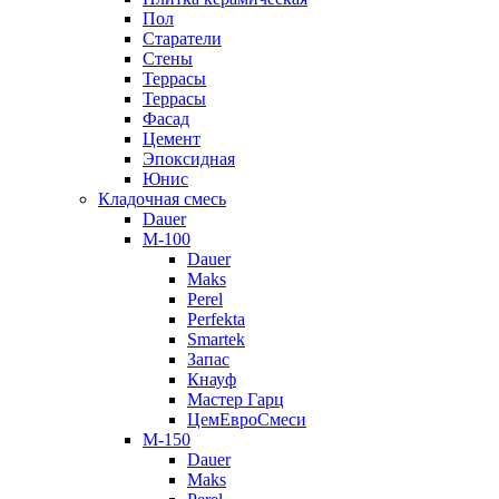
Пол
Старатели
Стены
Террасы
Террасы
Фасад
Цемент
Эпоксидная
Юнис
Кладочная смесь
Dauer
M-100
Dauer
Maks
Perel
Perfekta
Smartek
Запас
Кнауф
Мастер Гарц
ЦемЕвроСмеси
M-150
Dauer
Maks