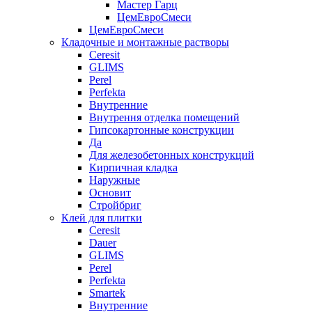
Мастер Гарц
ЦемЕвроСмеси
ЦемЕвроСмеси
Кладочные и монтажные растворы
Ceresit
GLIMS
Perel
Perfekta
Внутренние
Внутрення отделка помещений
Гипсокартонные конструкции
Да
Для железобетонных конструкций
Кирпичная кладка
Наружные
Основит
Стройбриг
Клей для плитки
Ceresit
Dauer
GLIMS
Perel
Perfekta
Smartek
Внутренние