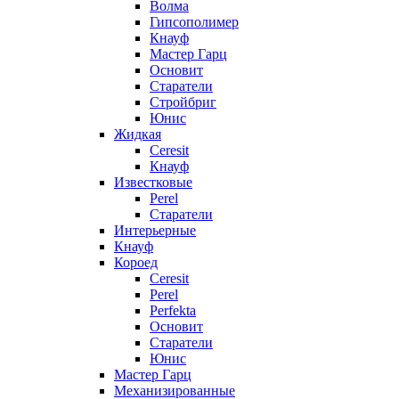
Волма
Гипсополимер
Кнауф
Мастер Гарц
Основит
Старатели
Стройбриг
Юнис
Жидкая
Ceresit
Кнауф
Известковые
Perel
Старатели
Интерьерные
Кнауф
Короед
Ceresit
Perel
Perfekta
Основит
Старатели
Юнис
Мастер Гарц
Механизированные