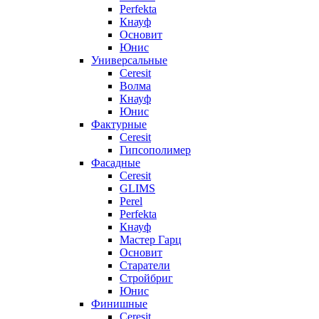
Perfekta
Кнауф
Основит
Юнис
Универсальные
Ceresit
Волма
Кнауф
Юнис
Фактурные
Ceresit
Гипсополимер
Фасадные
Ceresit
GLIMS
Perel
Perfekta
Кнауф
Мастер Гарц
Основит
Старатели
Стройбриг
Юнис
Финишные
Ceresit