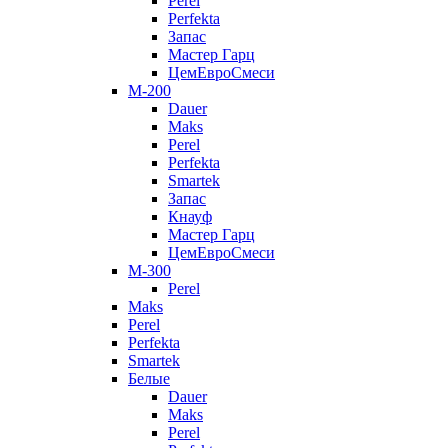
Perel
Perfekta
Запас
Мастер Гарц
ЦемЕвроСмеси
M-200
Dauer
Maks
Perel
Perfekta
Smartek
Запас
Кнауф
Мастер Гарц
ЦемЕвроСмеси
M-300
Perel
Maks
Perel
Perfekta
Smartek
Белые
Dauer
Maks
Perel