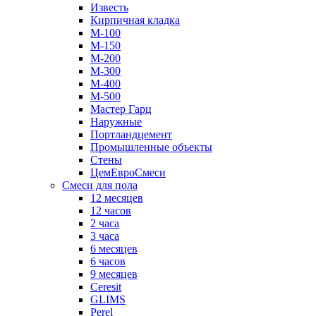
Известь
Кирпичная кладка
М-100
М-150
М-200
М-300
М-400
М-500
Мастер Гарц
Наружные
Портландцемент
Промышленные объекты
Стены
ЦемЕвроСмеси
Смеси для пола
12 месяцев
12 часов
2 часа
3 часа
6 месяцев
6 часов
9 месяцев
Ceresit
GLIMS
Perel