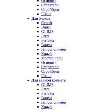
Основит
Старатели
Стройбриг
Юнис
Для блоков
Ceresit
Dauer
GLIMS
Perel
Perfekta
Волма
Гипсополимер
Кнауф
Мастер Гарц
Основит
Старатели
Стройбриг
Юнис
Для ванной комнаты
GLIMS
Perel
Perfekta
Волма
Гипсополимер
Кнауф