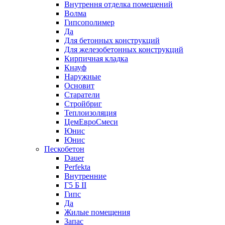
Внутрення отделка помещений
Волма
Гипсополимер
Да
Для бетонных конструкций
Для железобетонных конструкций
Кирпичная кладка
Кнауф
Наружные
Основит
Старатели
Стройбриг
Теплоизоляция
ЦемЕвроСмеси
Юнис
Юнис
Пескобетон
Dauer
Perfekta
Внутренние
Г5 Б II
Гипс
Да
Жилые помещения
Запас