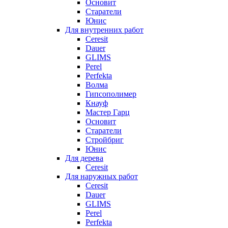
Основит
Старатели
Юнис
Для внутренних работ
Ceresit
Dauer
GLIMS
Perel
Perfekta
Волма
Гипсополимер
Кнауф
Мастер Гарц
Основит
Старатели
Стройбриг
Юнис
Для дерева
Ceresit
Для наружных работ
Ceresit
Dauer
GLIMS
Perel
Perfekta