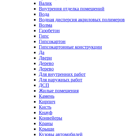
Валик
Внутрення отделка помещений
Вода
Водная дисперсия акриловых полимеров
Волма
Газобетон
Гипс
Гипсокартон
Гипсокартонные конструкции
Да
Двери
Дерево
Дерево
Для внутренних работ
Для наружных работ
ДСП
Жилые помещения
Камень
Кирпич
Кисть
Кнауф
Конвейеры
Краны
Крыши
Кузовы автомобилей