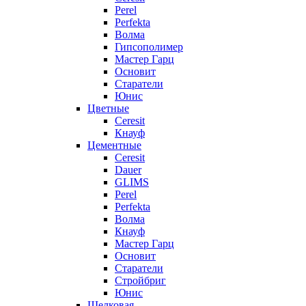
Perel
Perfekta
Волма
Гипсополимер
Мастер Гарц
Основит
Старатели
Юнис
Цветные
Ceresit
Кнауф
Цементные
Ceresit
Dauer
GLIMS
Perel
Perfekta
Волма
Кнауф
Мастер Гарц
Основит
Старатели
Стройбриг
Юнис
Шелковая