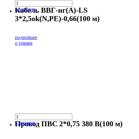
Кабель ВВГ-нг(А)-LS
в корзину
3*2,5ok(N,PE)-0,66(100 м)
подробнее
о товаре
Провод ПВС 2*0,75 380 В(100 м)
в корзину