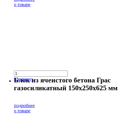
о товаре
Блок из ячеистого бетона Грас
в корзину
газосиликатный 150х250х625 мм
подробнее
о товаре