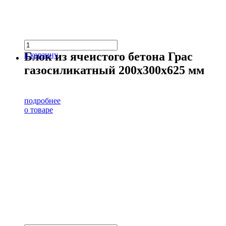
Блок из ячеистого бетона Грас
в корзину
газосиликатный 200х300х625 мм
подробнее
о товаре