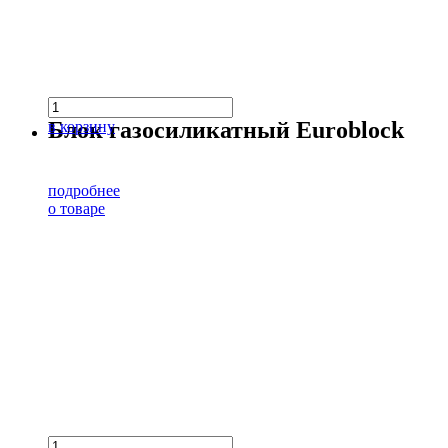
Блок газосиликатный Euroblock
в корзину
подробнее
о товаре