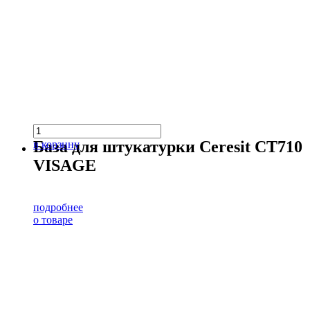
База для штукатурки Ceresit CT710
в корзину
VISAGE
подробнее
о товаре