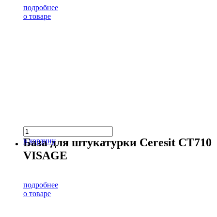
подробнее
о товаре
База для штукатурки Ceresit CT710
в корзину
VISAGE
подробнее
о товаре