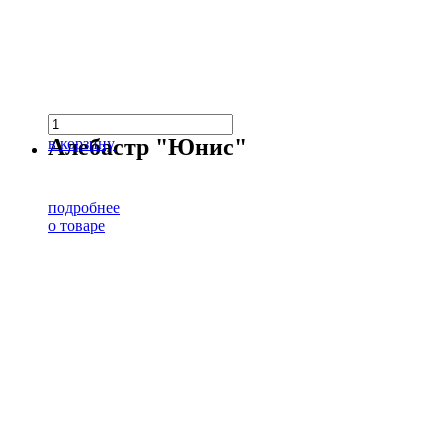
Алебастр "Юнис"
в корзину
подробнее
о товаре