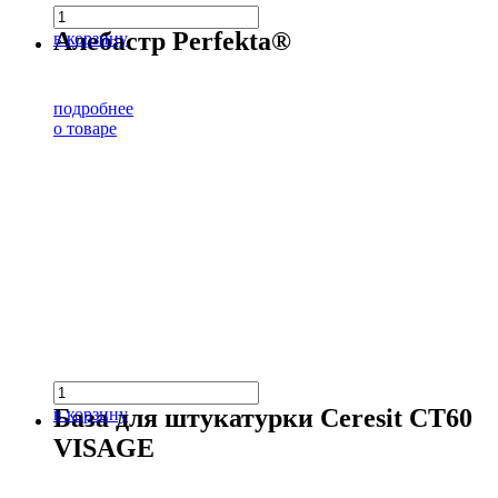
Алебастр Perfekta®
в корзину
подробнее
о товаре
База для штукатурки Ceresit CT60
в корзину
VISAGE