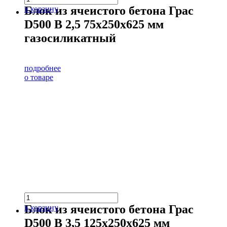
Блок из ячеистого бетона Грас
в корзину
D500 В 2,5 75х250х625 мм
газосиликатный
подробнее
о товаре
Блок из ячеистого бетона Грас
в корзину
D500 В 3,5 125х250х625 мм