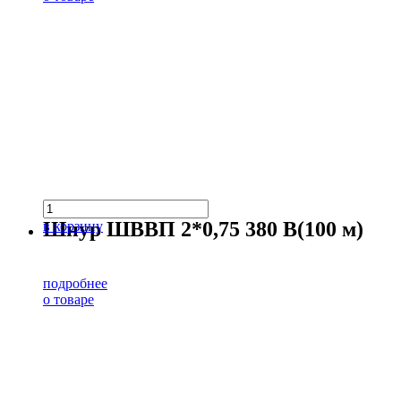
Шнур ШВВП 2*0,75 380 В(100 м)
в корзину
подробнее
о товаре