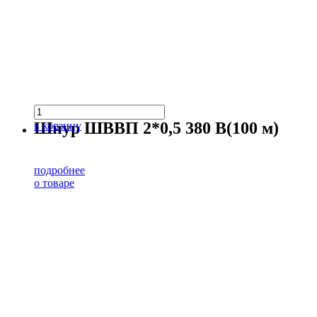
Шнур ШВВП 2*0,5 380 В(100 м)
в корзину
подробнее
о товаре