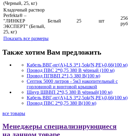
(Черный, 25, кг)
Кладочный раствор
Perfekta® –
256
"ЛИНКЕР
Белый
25
шт
руб
ЭКСПЕРТ" (Белый,
25, кг)
Показать все размеры
Также хотим Вам предложить
Кабель ВВГ-нг(А)-LS 3*1,5ok(N,PE)-0,66(100 м)
Провод ПВС 2*0,75 380 В чёрный (100 м)
Провод ПГВВП 2*1,5 380 В(100 м)
Септик 5000 литров - 5м3 накопительный с
горловиной и винтовой крышкой
Шнур ШВВП 2*0,5 380 В чёрный(100 м)
Кабель ВВГ-нг(А)-LS 3*2,5ok(N,PE)-0,66(100 м)
Провод ПВС 2*0,75 380 В(100 м)
все товары
Менеджеры специализирующиеся
на данном товаре