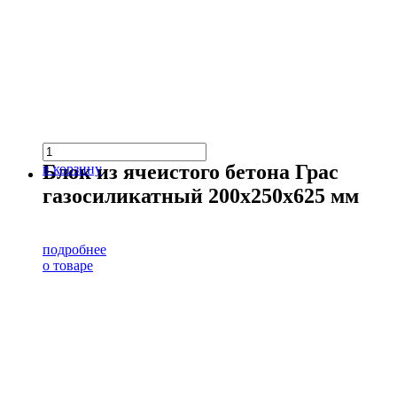
Блок из ячеистого бетона Грас
в корзину
газосиликатный 200х250х625 мм
подробнее
о товаре