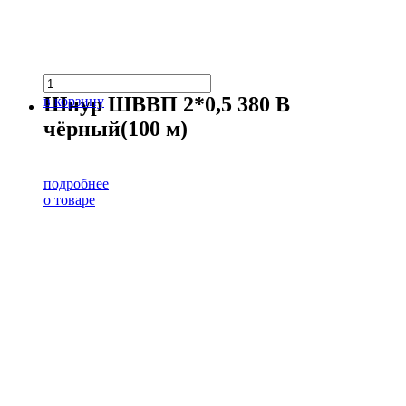
Шнур ШВВП 2*0,5 380 В
в корзину
чёрный(100 м)
подробнее
о товаре