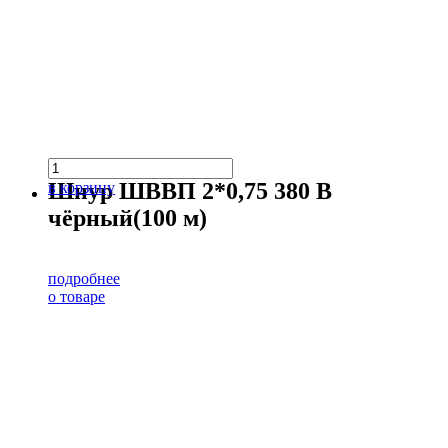
Шнур ШВВП 2*0,75 380 В
в корзину
чёрный(100 м)
подробнее
о товаре