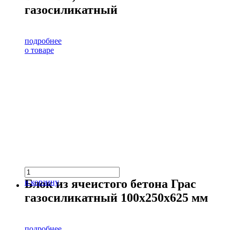
газосиликатный
подробнее
о товаре
Блок из ячеистого бетона Грас
в корзину
газосиликатный 100х250х625 мм
подробнее