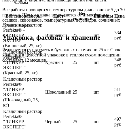
5-20мм
Все работы проводятся в температурном диапазоне от 5 до 30
Вес
градусов. Швы и кладка защищаются от атмосферных
Все типоразмеры
Цвет
Единицы
Цена
упаковки
осадков, сквозняков, температурных перепадов, солнечных
Кладочный раствор
лучей и мороза.
Perfekta® –
334
"ЛИНКЕР
Вишневый
25
шт
Упаковка, фасовка и хранение
руб
ЭКСПЕРТ"
(Вишневый, 25, кг)
Реализуется сухая смесь в бумажных пакетах по 25 кг. Срок
Кладочный раствор
хранения в целостной упаковке в теплом сухом помещении
Perfekta® –
348
составляет 12 месяцев.
"ЛИНКЕР
Красный
25
шт
руб
ЭКСПЕРТ"
(Красный, 25, кг)
Кладочный раствор
Perfekta® –
"ЛИНКЕР
511
Шоколадный
25
шт
ЭКСПЕРТ"
руб
(Шоколадный, 25,
кг)
Кладочный раствор
Perfekta® –
497
"ЛИНКЕР
Черный
25
шт
руб
ЭКСПЕРТ"