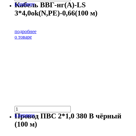
Кабель ВВГ-нг(А)-LS
в корзину
3*4,0ok(N,PE)-0,66(100 м)
подробнее
о товаре
Провод ПВС 2*1,0 380 В чёрный
в корзину
(100 м)