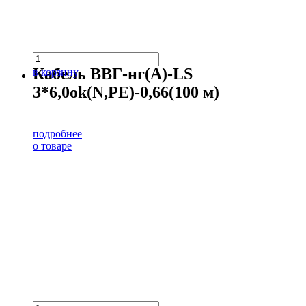
Кабель ВВГ-нг(А)-LS
в корзину
3*6,0ok(N,PE)-0,66(100 м)
подробнее
о товаре