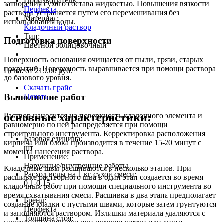
Производитель:
затворения сухого состава жидкостью. Повышения вязкости
Перфекта
раствора устраняется путем его перемешивания без
Материал:
использования воды.
Кладочный раствор
Тип:
Подготовка поверхности
Цветной облицовочный
Поверхность основания очищается от пыли, грязи, старых
покрытий. Поверхность выравнивается при помощи раствора
Цена: от
219.00
руб.
до базового уровня.
Скачать прайс
Выполнение работ
Печать
основные характеристики:
Раствор наносится на поверхность кладочного элемента и
равномерно по ней распределяется при помощи
строительного инструмента. Корректировка расположения
Базовая единица:
кирпича или блока производится в течение 15-20 минут с
шт
момента нанесения раствора.
Применение:
Наружные/внутренние работы
Кладочные швы расшиваются в несколько этапов. При
Расход воды на 1 кг сухой смеси:
расшивке растворного шва в один этап создается во время
0,1-0,15
кладочных работ при помощи специального инструмента во
время схватывания смеси. Расшивка в два этапа предполагает
Бренд:
создание кладки с пустыми швами, которые затем грунтуются
Перфекта
и заполняются раствором. Излишки материала удаляются с
Толщина слоя:
поверхности кирпича при помощи щетки или кисти.