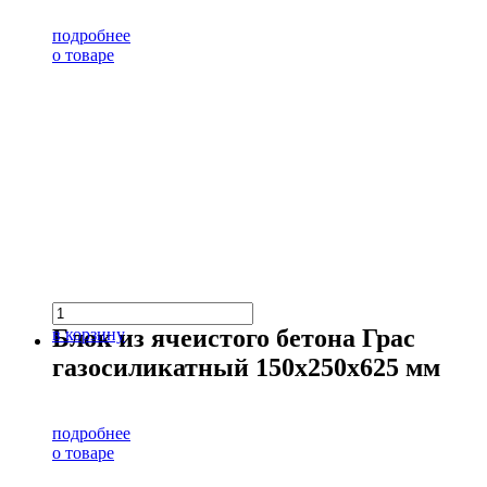
подробнее
о товаре
Блок из ячеистого бетона Грас
в корзину
газосиликатный 150х250х625 мм
подробнее
о товаре