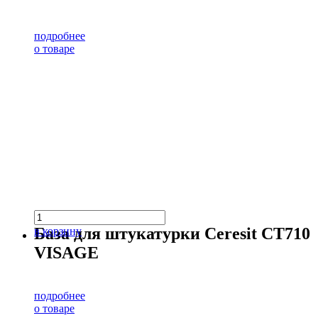
подробнее
о товаре
База для штукатурки Ceresit CT710
в корзину
VISAGE
подробнее
о товаре