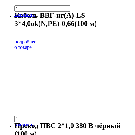
Кабель ВВГ-нг(А)-LS
в корзину
3*4,0ok(N,PE)-0,66(100 м)
подробнее
о товаре
Провод ПВС 2*1,0 380 В чёрный
в корзину
(100 м)