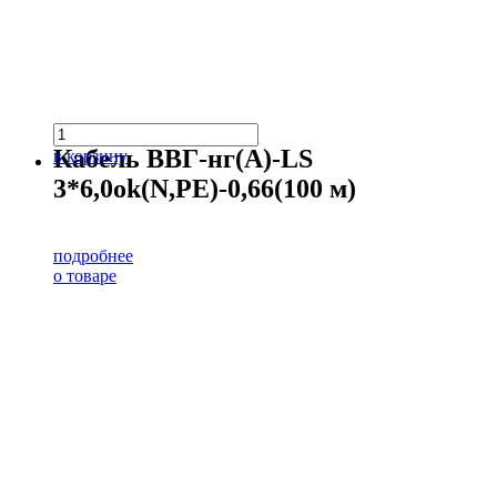
Кабель ВВГ-нг(А)-LS
в корзину
3*6,0ok(N,PE)-0,66(100 м)
подробнее
о товаре