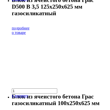
Блок из ячеистого бетона Грас
D500 В 3,5 125х250х625 мм
газосиликатный
подробнее
о товаре
Блок из ячеистого бетона Грас
в корзину
газосиликатный 100х250х625 мм