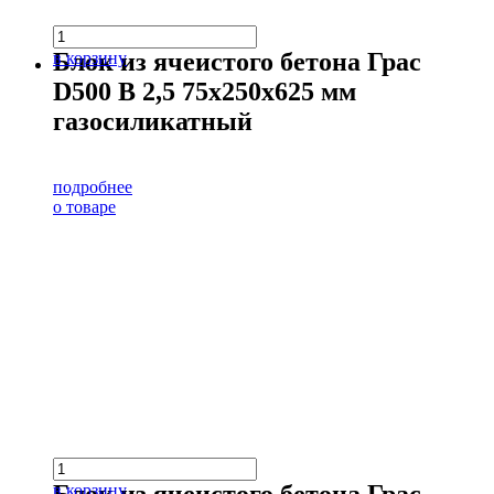
Блок из ячеистого бетона Грас
в корзину
D500 В 2,5 75х250х625 мм
газосиликатный
подробнее
о товаре
в корзину