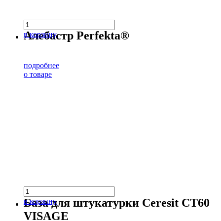
Алебастр Perfekta®
в корзину
подробнее
о товаре
База для штукатурки Ceresit CT60
в корзину
VISAGE