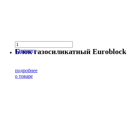
Блок газосиликатный Euroblock
в корзину
подробнее
о товаре