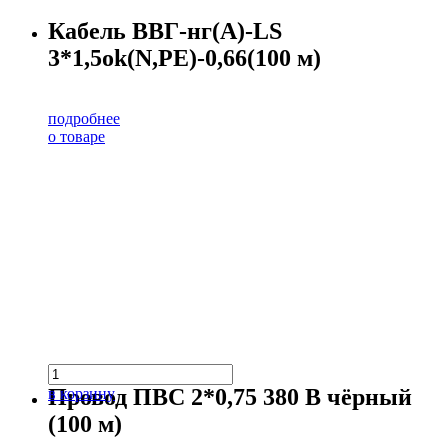
Кабель ВВГ-нг(А)-LS
3*1,5ok(N,PE)-0,66(100 м)
подробнее
о товаре
Провод ПВС 2*0,75 380 В чёрный
в корзину
(100 м)