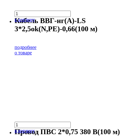
Кабель ВВГ-нг(А)-LS
в корзину
3*2,5ok(N,PE)-0,66(100 м)
подробнее
о товаре
Провод ПВС 2*0,75 380 В(100 м)
в корзину