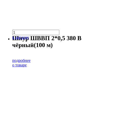
Шнур ШВВП 2*0,5 380 В
в корзину
чёрный(100 м)
подробнее
о товаре