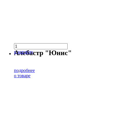
Алебастр "Юнис"
в корзину
подробнее
о товаре