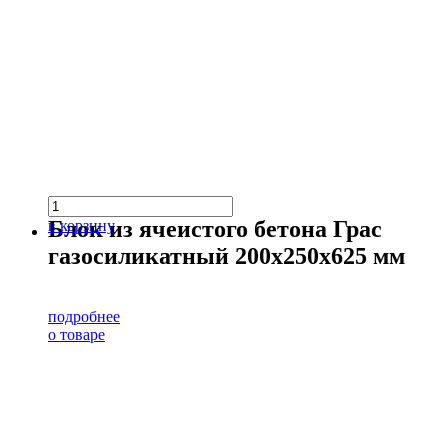
Блок из ячеистого бетона Грас
в корзину
газосиликатный 200х250х625 мм
подробнее
о товаре