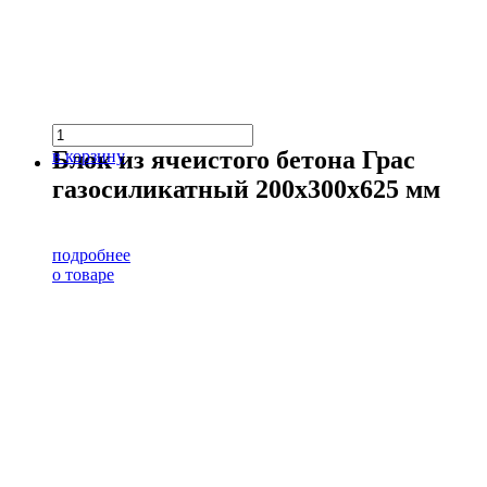
Блок из ячеистого бетона Грас
в корзину
газосиликатный 200х300х625 мм
подробнее
о товаре