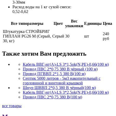
3-30мм
Расход воды на 1 кг сухой смеси:
0,52-0,62
Вес
Все типоразмеры
Цвет
Единицы
Цена
упаковки
Штукатурка СТРОЙБРИГ
240
ГИПЛАН PG26 М (Серый,
Серый
30
шт
руб
30, кг)
Также хотим Вам предложить
Кабель ВВГ-нг(А)-LS 3*1,5ok(N,PE)-0,66(100 м)
Провод ПВС 2*0,75 380 В чёрный (100 м)
Провод ПГВВП 2*1,5 380 В(100 м)
Септик 5000 литров - 5м3 накопительный с
горловиной и винтовой крышкой
Шнур ШВВП 2*0,5 380 В чёрный(100 м)
Кабель ВВГ-нг(А)-LS 3*2,5ok(N,PE)-0,66(100 м)
Провод ПВС 2*0,75 380 В(100 м)
все товары