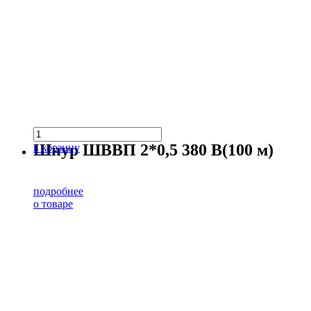
Шнур ШВВП 2*0,5 380 В(100 м)
в корзину
подробнее
о товаре