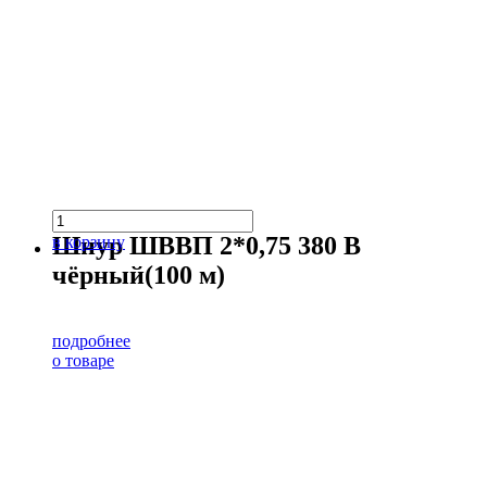
Шнур ШВВП 2*0,75 380 В
в корзину
чёрный(100 м)
подробнее
о товаре