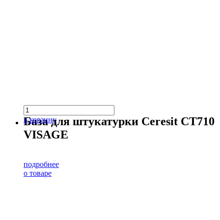
База для штукатурки Ceresit CT710
в корзину
VISAGE
подробнее
о товаре