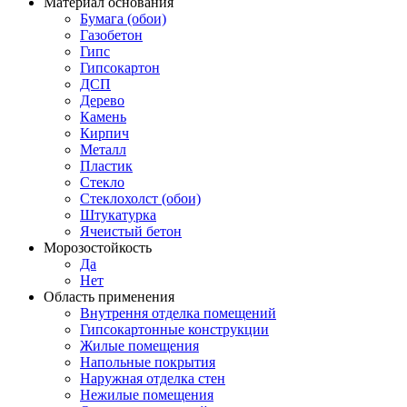
Материал основания
Бумага (обои)
Газобетон
Гипс
Гипсокартон
ДСП
Дерево
Камень
Кирпич
Металл
Пластик
Стекло
Стеклохолст (обои)
Штукатурка
Ячеистый бетон
Морозостойкость
Да
Нет
Область применения
Внутрення отделка помещений
Гипсокартонные конструкции
Жилые помещения
Напольные покрытия
Наружная отделка стен
Нежилые помещения