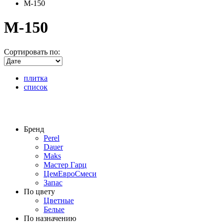
M-150
M-150
Сортировать по:
плитка
список
Бренд
Perel
Dauer
Maks
Мастер Гарц
ЦемЕвроСмеси
Запас
По цвету
Цветные
Белые
По назначению