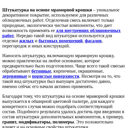
Штукатурка на основе мраморной крошки
– уникальное
декоративное покрытие, используемое для различных
облицовочных работ. Отделочная смесь включает только
природные, экологически чистые компоненты, что дает
возможность применять ее
для внутренних облицовочных
работ
. Нередко такой вид штукатурки используется для
отделки
жилых
и
бытовых помещений
,
фасадов
,
перегородок и иных конструкций.
Наносить штукатурку, включающую мраморную крошку,
можно практически на любое основание, которое
предварительно было подготовлено. Чаще всего такой смесью
обрабатывают
бетонные
, кирпичные, окрашенные,
деревянные
и
пористые поверхности
. Несмотря на то, что
такой вид штукатурки был выпущен достаточно давно,
именно сейчас его начали активно применять.
Благодаря тому, что штукатурка на основе мраморной крошки
выпускается в обширной цветовой палитре, для каждого
конкретного случая можно подобрать соответствующий
состав. Подобного результата удалось достичь при введении в
состав штукатурки дополнительных компонентов, к примеру,
гранит, модификаторы, полимеры
. Это положительно
влияет и на основные свойства штукатурки.