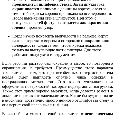
производится шлифовка стены
. Затем штукатурка
окрашивается валиком
с длинным ворсом, следя за
тем, чтобы краска хорошо проникала во все неровности.
После высыхания стена шлифуется. При этом с
выпуклых частей фактуры
стирается лакокрасочная
пленка
, проявляя узор.
Когда нужно покрасить выпуклости на рельефе, берут
валик с коротким ворсом и осторожно
прокрашивают
поверхность
, следя за тем, чтобы краска ложилась
только на выступающие части фактуры. Для этого
работают полусухим инструментом.
Если рабочий раствор был окрашен в массе, то повторного
окрашивания не требуется. Преимущество этого варианта
заключается в том, что при неизбежных потертостях стена
всегда будет выглядеть опрятно, лишь освежая в
пострадавших местах тон. Это важно учитывать при
оформления поверхностей, которые подвергаются нагрузкам.
Также этот прием хорошо выручает, когда делается ремонт в
доме, где проживают маленькие дети. Какие бы художества не
наносились, достаточно просто немного отшлифовать стену, и
она вернет свой первоначальный вид.
В дальнейшем уход за стеной заключается в
периодическом