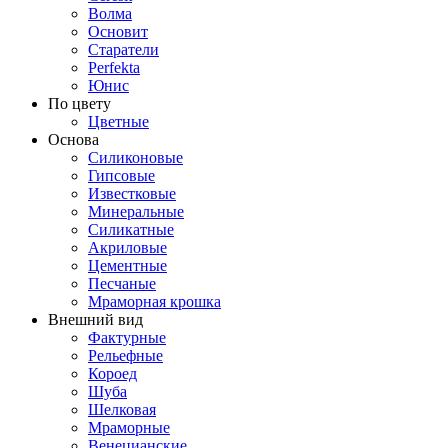
Волма
Основит
Старатели
Perfekta
Юнис
По цвету
Цветные
Основа
Силиконовые
Гипсовые
Известковые
Минеральные
Силикатные
Акриловые
Цементные
Песчаные
Мраморная крошка
Внешний вид
Фактурные
Рельефные
Короед
Шуба
Шелковая
Мраморные
Венецианские