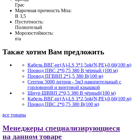
Грас
Марочная прочность Мпа:
В 3,5
Пустотность:
Полнотелый
Морозостойкость:
n\a
Также хотим Вам предложить
Кабель ВВГ-нг(А)-LS 3*1,5ok(N,PE)-0,66(100 м)
Провод ПВС 2*0,75 380 В чёрный (100 м)
Провод ПГВВП 2*1,5 380 В(100 м)
Септик 5000 литров - 5м3 накопительный с
горловиной и винтовой крышкой
Шнур ШВВП 2*0,5 380 В чёрный(100 м)
Кабель ВВГ-нг(А)-LS 3*2,5ok(N,PE)-0,66(100 м)
Провод ПВС 2*0,75 380 В(100 м)
все товары
Менеджеры специализирующиеся
на данном товаре