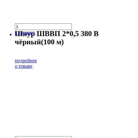
Шнур ШВВП 2*0,5 380 В
в корзину
чёрный(100 м)
подробнее
о товаре