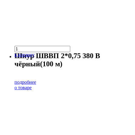
Шнур ШВВП 2*0,75 380 В
в корзину
чёрный(100 м)
подробнее
о товаре