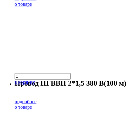
о товаре
Провод ПГВВП 2*1,5 380 В(100 м)
в корзину
подробнее
о товаре