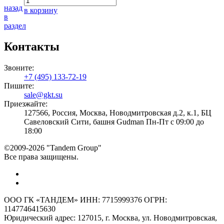
назад
в корзину
в
раздел
Контакты
Звоните:
+7 (495) 133-72-19
Пишите:
sale@gkt.su
Приезжайте:
127566, Россия, Москва, Новодмитровская д.2, к.1, БЦ
Савеловский Сити, башня Gudman Пн-Пт с 09:00 до
18:00
©2009-2026 "Tandem Group"
Все права защищены.
ООО ГК «ТАНДЕМ» ИНН: 7715999376 ОГРН:
1147746415630
Юридический адрес: 127015, г. Москва, ул. Новодмитровская,