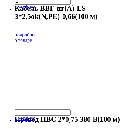
Кабель ВВГ-нг(А)-LS
в корзину
3*2,5ok(N,PE)-0,66(100 м)
подробнее
о товаре
Провод ПВС 2*0,75 380 В(100 м)
в корзину