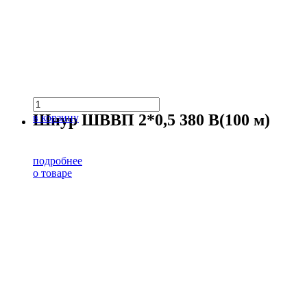
Шнур ШВВП 2*0,5 380 В(100 м)
в корзину
подробнее
о товаре