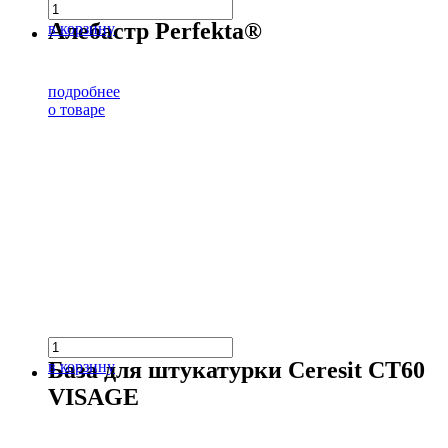
Алебастр Perfekta®
в корзину
подробнее
о товаре
База для штукатурки Ceresit CT60
в корзину
VISAGE