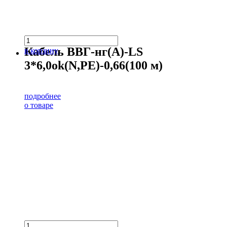
Кабель ВВГ-нг(А)-LS
в корзину
3*6,0ok(N,PE)-0,66(100 м)
подробнее
о товаре