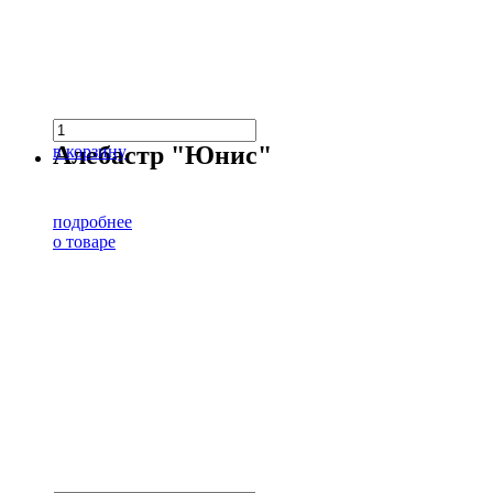
Алебастр "Юнис"
в корзину
подробнее
о товаре