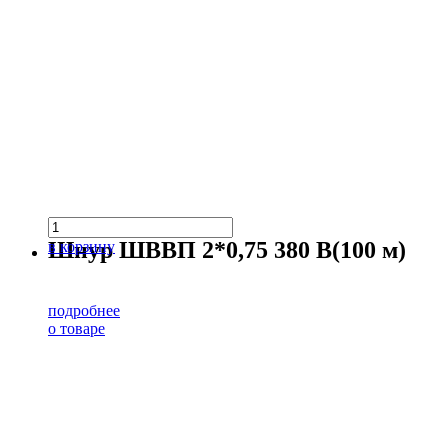
Шнур ШВВП 2*0,75 380 В(100 м)
в корзину
подробнее
о товаре