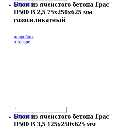
Блок из ячеистого бетона Грас
в корзину
D500 В 2,5 75х250х625 мм
газосиликатный
подробнее
о товаре
Блок из ячеистого бетона Грас
в корзину
D500 В 3,5 125х250х625 мм