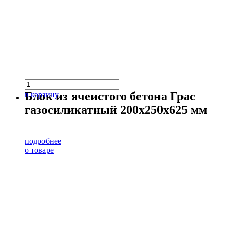
Блок из ячеистого бетона Грас
в корзину
газосиликатный 200х250х625 мм
подробнее
о товаре