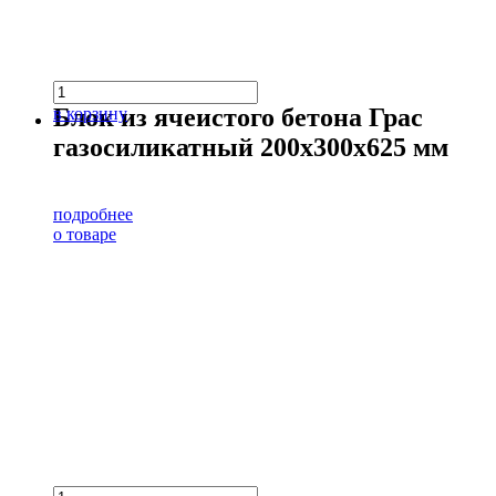
Блок из ячеистого бетона Грас
в корзину
газосиликатный 200х300х625 мм
подробнее
о товаре