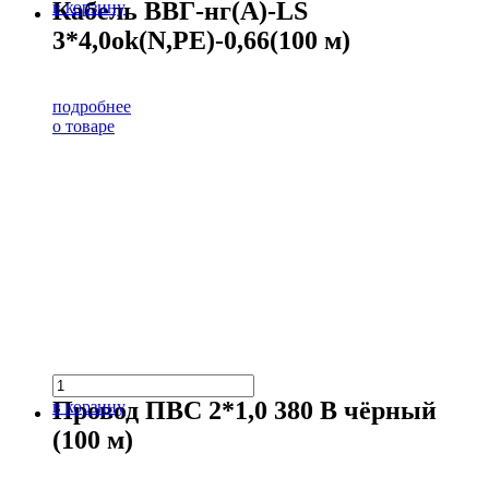
Кабель ВВГ-нг(А)-LS
в корзину
3*4,0ok(N,PE)-0,66(100 м)
подробнее
о товаре
Провод ПВС 2*1,0 380 В чёрный
в корзину
(100 м)