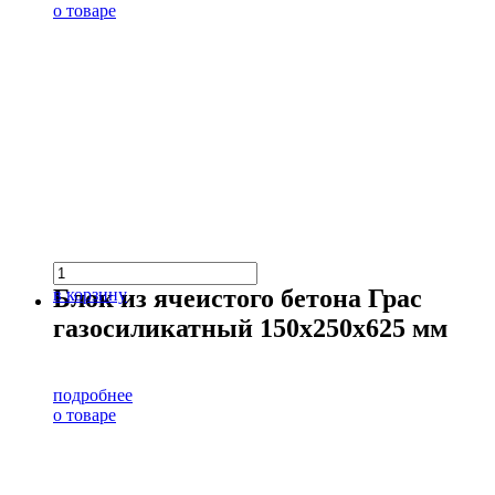
о товаре
Блок из ячеистого бетона Грас
в корзину
газосиликатный 150х250х625 мм
подробнее
о товаре