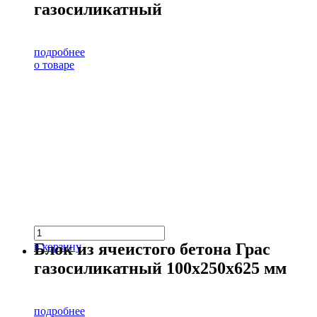
газосиликатный
подробнее
о товаре
Блок из ячеистого бетона Грас
в корзину
газосиликатный 100х250х625 мм
подробнее