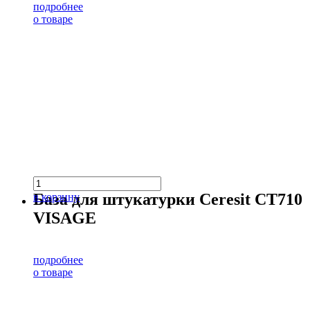
подробнее
о товаре
База для штукатурки Ceresit CT710
в корзину
VISAGE
подробнее
о товаре