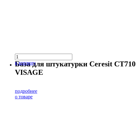
База для штукатурки Ceresit CT710
в корзину
VISAGE
подробнее
о товаре