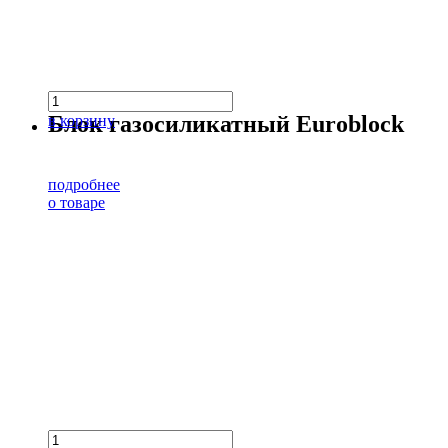
Блок газосиликатный Euroblock
в корзину
подробнее
о товаре