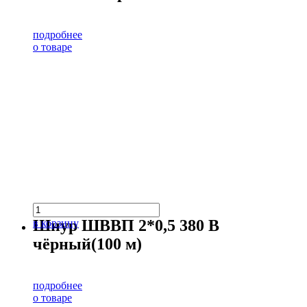
подробнее
о товаре
Шнур ШВВП 2*0,5 380 В
в корзину
чёрный(100 м)
подробнее
о товаре