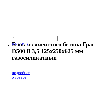
Блок из ячеистого бетона Грас
в корзину
D500 В 3,5 125х250х625 мм
газосиликатный
подробнее
о товаре