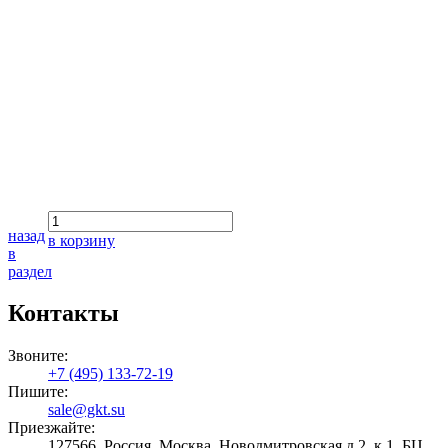
назад
в корзину
в
раздел
Контакты
Звоните:
+7 (495) 133-72-19
Пишите:
sale@gkt.su
Приезжайте:
127566, Россия, Москва, Новодмитровская д.2, к.1, БЦ