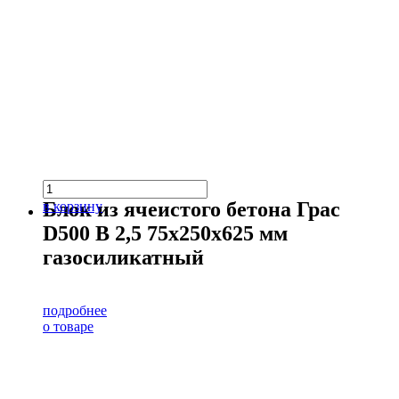
Блок из ячеистого бетона Грас
в корзину
D500 В 2,5 75х250х625 мм
газосиликатный
подробнее
о товаре