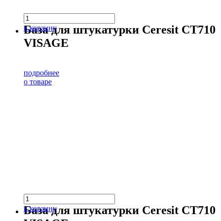
База для штукатурки Ceresit CT710
в корзину
VISAGE
подробнее
о товаре
База для штукатурки Ceresit CT710
в корзину