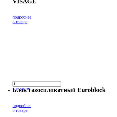
VISAGE
подробнее
о товаре
Блок газосиликатный Euroblock
в корзину
подробнее
о товаре