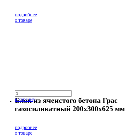
подробнее
о товаре
Блок из ячеистого бетона Грас
в корзину
газосиликатный 200х300х625 мм
подробнее
о товаре