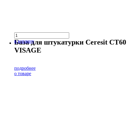
База для штукатурки Ceresit CT60
в корзину
VISAGE
подробнее
о товаре