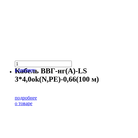
Кабель ВВГ-нг(А)-LS
в корзину
3*4,0ok(N,PE)-0,66(100 м)
подробнее
о товаре