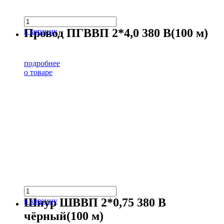
Провод ПГВВП 2*4,0 380 В(100 м)
в корзину
подробнее
о товаре
Шнур ШВВП 2*0,75 380 В
в корзину
чёрный(100 м)