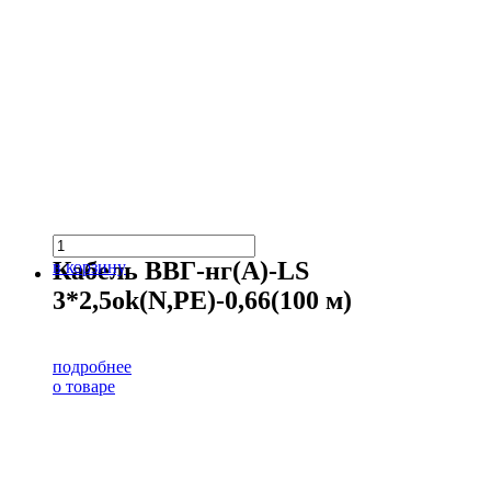
Кабель ВВГ-нг(А)-LS
в корзину
3*2,5ok(N,PE)-0,66(100 м)
подробнее
о товаре