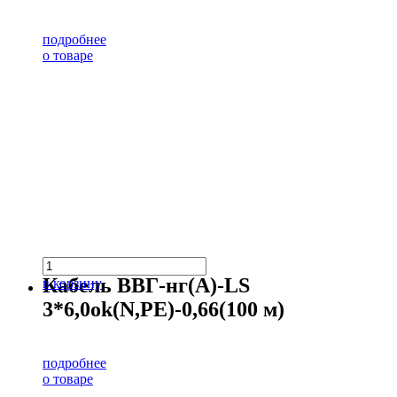
подробнее
о товаре
Кабель ВВГ-нг(А)-LS
в корзину
3*6,0ok(N,PE)-0,66(100 м)
подробнее
о товаре