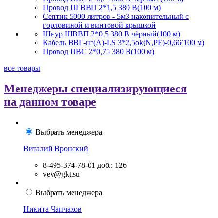
Провод ПГВВП 2*1,5 380 В(100 м)
Септик 5000 литров - 5м3 накопительный с
горловиной и винтовой крышкой
Шнур ШВВП 2*0,5 380 В чёрный(100 м)
Кабель ВВГ-нг(А)-LS 3*2,5ok(N,PE)-0,66(100 м)
Провод ПВС 2*0,75 380 В(100 м)
все товары
Менеджеры специализирующиеся
на данном товаре
Выбрать менеджера
Виталий Вронский
8-495-374-78-01
доб.: 126
vev@gkt.su
Выбрать менеджера
Никита Чапчахов