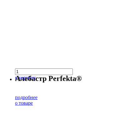
Алебастр Perfekta®
в корзину
подробнее
о товаре