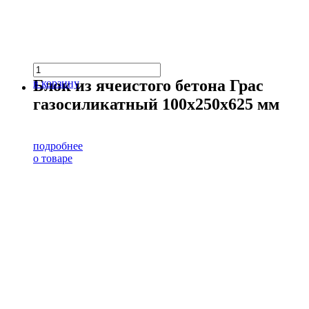
Блок из ячеистого бетона Грас
в корзину
газосиликатный 100х250х625 мм
подробнее
о товаре