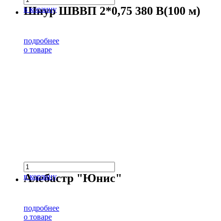
Шнур ШВВП 2*0,75 380 В(100 м)
в корзину
подробнее
о товаре
Алебастр "Юнис"
в корзину
подробнее
о товаре