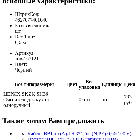
основные характеристики:
ШтрихКод:
4627077401040
Базовая единица:
шт
Вес 1 шт:
0,6 кг
Артикул:
тов-167121
Цвет:
Черный
Вес
Все типоразмеры
Цвет
Единицы
Цена
упаковки
ЦЕРИХ SKZK SH36
783
Смеситель для кухни
0,6 кг
шт
руб
одноручный
Также хотим Вам предложить
Кабель ВВГ-нг(А)-LS 3*1,5ok(N,PE)-0,66(100 м)
Провод ПВС 2*0,75 380 В чёрный (100 м)