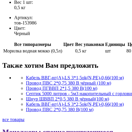
Вес 1 шт:
0,5 кг
Артикул:
тов-153986
Цвет:
Черный
Все типоразмеры
Цвет
Вес упаковки
Единицы
Ц
Морилка водная мокко (0,5л)
0,5 кг
шт
80
Также хотим Вам предложить
Кабель ВВГ-нг(А)-LS 3*1,5ok(N,PE)-0,66(100 м)
Провод ПВС 2*0,75 380 В чёрный (100 м)
Провод ПГВВП 2*1,5 380 В(100 м)
Септик 5000 литров - 5м3 накопительный с горлов
Шнур ШВВП 2*0,5 380 В чёрный(100 м)
Кабель ВВГ-нг(А)-LS 3*2,5ok(N,PE)-0,66(100 м)
Провод ПВС 2*0,75 380 В(100 м)
все товары