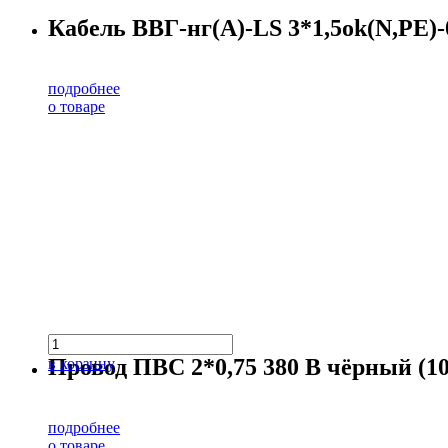
Кабель ВВГ-нг(А)-LS 3*1,5ok(N,PE)-0
подробнее
о товаре
Провод ПВС 2*0,75 380 В чёрный (10
в корзину
подробнее
о товаре