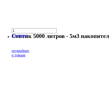
Септик 5000 литров - 5м3 накопит
в корзину
подробнее
о товаре