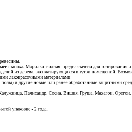
древесины.
имеет запаха. Морилка водная предназначена для тонирования и 
изделий из дерева, эксплатирующихся внутри помещений. Возмо
кими лакокрасочными материалами.
.ч. полы) и другие новые или ранее обработанные защитными ср
Калужница, Палисандр, Сосна, Вишня, Груша, Махагон, Орегон, 
водской невскрытой упаковке - 2 года.