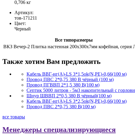
0,706 кг
Артикул:
тов-171211
Цвет:
Черный
Все типоразмеры
ВКЗ Вечер-2 Плитка настенная 200х300х7мм кофейная, серия
Также хотим Вам предложить
Кабель ВВГ-нг(А)-LS 3*1,5ok(N,PE)-0,66(100 м)
Провод ПВС 2*0,75 380 В чёрный (100 м)
Провод ПГВВП 2*1,5 380 В(100 м)
Септик 5000 литров - 5м3 накопительный с горлов
Шнур ШВВП 2*0,5 380 В чёрный(100 м)
Кабель ВВГ-нг(А)-LS 3*2,5ok(N,PE)-0,66(100 м)
Провод ПВС 2*0,75 380 В(100 м)
все товары
Менеджеры специализирующиеся