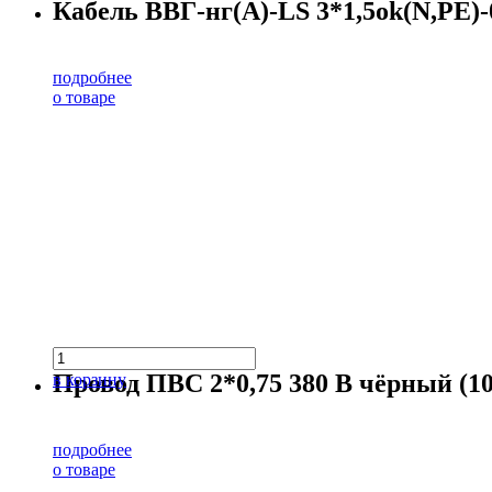
Кабель ВВГ-нг(А)-LS 3*1,5ok(N,PE)-0
подробнее
о товаре
Провод ПВС 2*0,75 380 В чёрный (10
в корзину
подробнее
о товаре