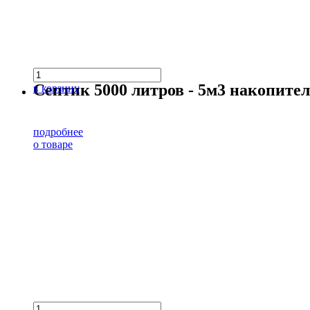
Септик 5000 литров - 5м3 накопит
в корзину
подробнее
о товаре