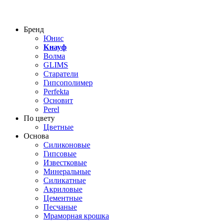
Бренд
Юнис
Кнауф
Волма
GLIMS
Старатели
Гипсополимер
Perfekta
Основит
Perel
По цвету
Цветные
Основа
Силиконовые
Гипсовые
Известковые
Минеральные
Силикатные
Акриловые
Цементные
Песчаные
Мраморная крошка