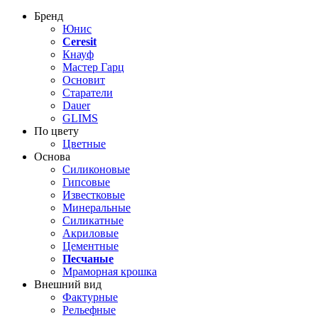
Бренд
Юнис
Ceresit
Кнауф
Мастер Гарц
Основит
Старатели
Dauer
GLIMS
По цвету
Цветные
Основа
Силиконовые
Гипсовые
Известковые
Минеральные
Силикатные
Акриловые
Цементные
Песчаные
Мраморная крошка
Внешний вид
Фактурные
Рельефные