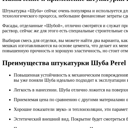
Штукатурка «Шуба» сейчас очень популярна и используется для
технологического процесса, небольшие финансовые затраты сде
Фасады, отделанные «Шубой», отлично смотрятся и служат пр
раствор, сейчас же для этого есть специальные строительные см
Выбирая смесь для отделки, вы можете найти два варианта, как
мешках изготавливаются на основе цемента, что делает их мен
повышенную прочность и хорошую эластичность, но стоит отме
Преимущества штукатурки Шуба Perel
Повышенная устойчивость к механическим повреждениям и
вы уже поняли Шуба идеально подходит к эксплуатации в
Легкость в нанесении. Шуба отлично ложится на поверхно
Приемлемая цена по сравнению с другими материалами о
Хорошие показатели звуко- и теплоизоляции, эти парам
Эстетический внешний вид. Покрытие будет смотреться б