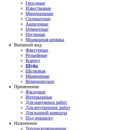
Гипсовые
Известковые
Минеральные
Силикатные
Акриловые
Цементные
Песчаные
Мраморная крошка
Внешний вид
Фактурные
Рельефные
Короед
Шуба
Шелковая
Мраморные
Венецианские
Применение
Фасадные
Интерьерные
Для наружных работ
Для внутренних работ
Для ванной комнаты
Под покраску
Назначение
Теплоизоляционные