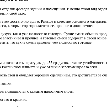
 отделки фасадов зданий и помещений. Именно такой вид отделк
лали своё дело.
и этом достаточно долго. Раньше в качестве основного матери
еси, которые гораздо эластичнее, прочнее и долговечнее.
 сухую, так и уже полностью готовую. Сухие смеси обычно прода
ее эластичнее и прочнее, а готовые смеси содержат в своей осн
тить что сухие смеси дешевле, чем полностью готовые.
 низким температурам до -55 градусов, а также устойчивость 
 Российском климате и уже отлично зарекомендовала себя.
сть стен и обладает хорошим сцеплением, это достигается за сч
тделки.
етры повышаются с каждым наносимым слоем.
огато и красиво.