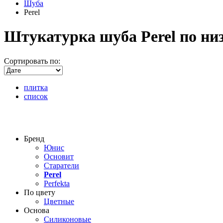
Шуба
Perel
Штукатурка шуба Perel по низ
Сортировать по:
плитка
список
Бренд
Юнис
Основит
Старатели
Perel
Perfekta
По цвету
Цветные
Основа
Силиконовые