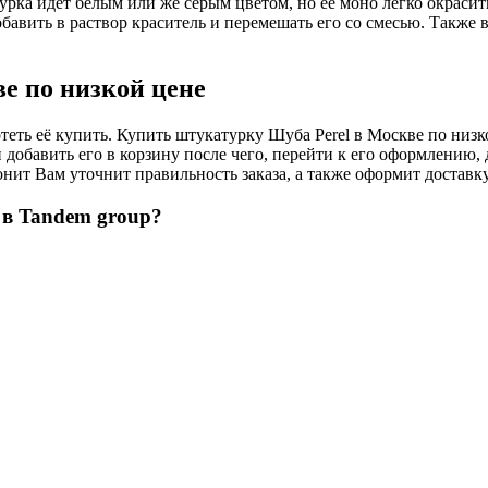
рка идет белым или же серым цветом, но её моно легко окрасить
авить в раствор краситель и перемешать его со смесью. Также в
е по низкой цене
теть её купить. Купить штукатурку Шуба Perel в Москве по низк
добавить его в корзину после чего, перейти к его оформлению, 
ит Вам уточнит правильность заказа, а также оформит доставку
 в Tandem group?