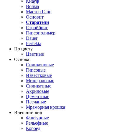
Кнауф
Волма
Мастер Гарц
Основит
Старатели
Стройбриг
Гипсополимер
Dauer
Perfekta
По цвету
Цветные
Основа
Силиконовые
Гипсовые
Известковые
Минеральные
Силикатные
Акриловые
Цементные
Песчаные
Мраморная крошка
Внешний вид
Фактурные
Рельефные
Короед