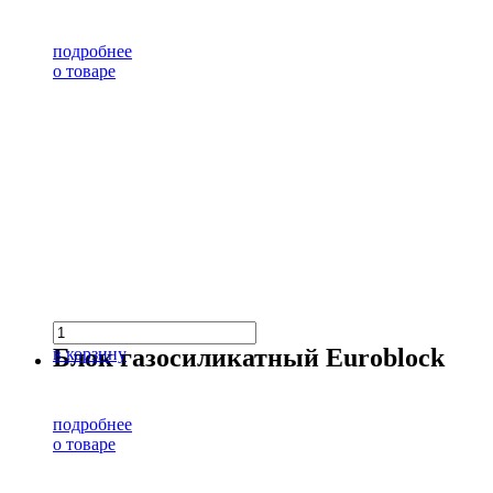
подробнее
о товаре
Блок газосиликатный Euroblock
в корзину
подробнее
о товаре