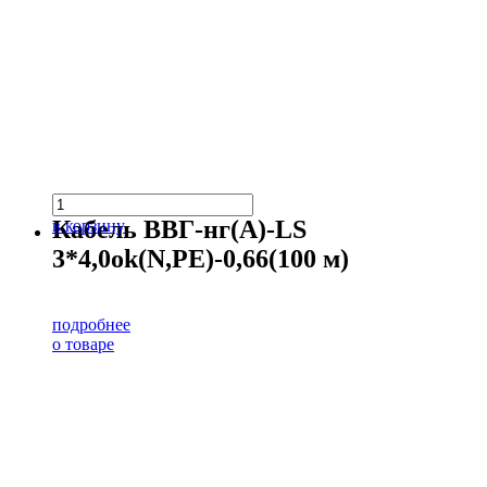
Кабель ВВГ-нг(А)-LS
в корзину
3*4,0ok(N,PE)-0,66(100 м)
подробнее
о товаре