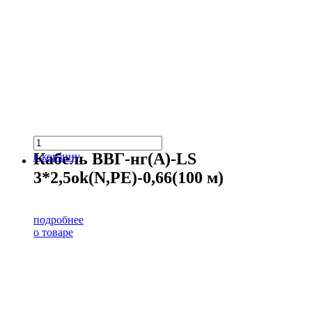
Кабель ВВГ-нг(А)-LS
в корзину
3*2,5ok(N,PE)-0,66(100 м)
подробнее
о товаре