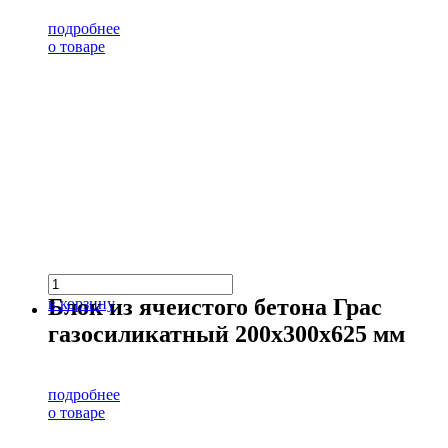
подробнее
о товаре
Блок из ячеистого бетона Грас
в корзину
газосиликатный 200х300х625 мм
подробнее
о товаре