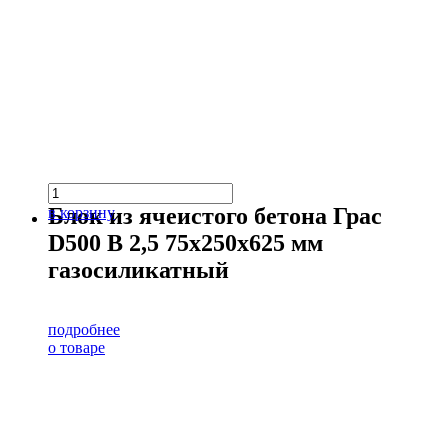
Блок из ячеистого бетона Грас
в корзину
D500 В 2,5 75х250х625 мм
газосиликатный
подробнее
о товаре