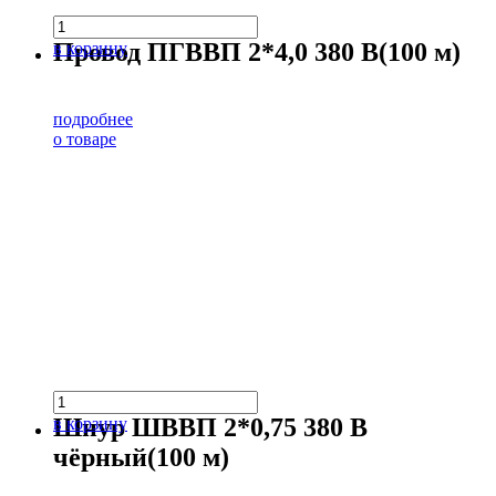
Провод ПГВВП 2*4,0 380 В(100 м)
в корзину
подробнее
о товаре
Шнур ШВВП 2*0,75 380 В
в корзину
чёрный(100 м)