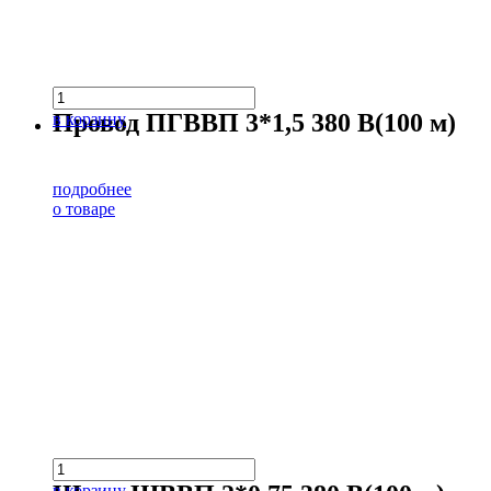
Провод ПГВВП 3*1,5 380 В(100 м)
в корзину
подробнее
о товаре
в корзину