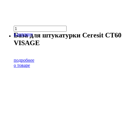
База для штукатурки Ceresit CT60
в корзину
VISAGE
подробнее
о товаре