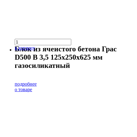
Блок из ячеистого бетона Грас
в корзину
D500 В 3,5 125х250х625 мм
газосиликатный
подробнее
о товаре