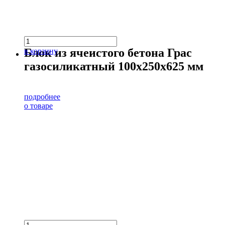
Блок из ячеистого бетона Грас
в корзину
газосиликатный 100х250х625 мм
подробнее
о товаре