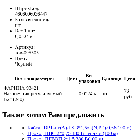
ШтрихКод:
4606006036447
Базовая единица:
шт
Вес 1 шт:
0,0524 кг
Артикул:
тов-095505
Цвет:
Черный
Вес
Все типоразмеры
Цвет
Единицы
Цена
упаковки
ФАРИНА 93421
73
Наконечник регулируемый
0,0524 кг
шт
руб
1/2" (240)
Также хотим Вам предложить
Кабель ВВГ-нг(А)-LS 3*1,5ok(N,PE)-0,66(100 м)
Провод ПВС 2*0,75 380 В чёрный (100 м)
Провод ПГВВП 2*1,5 380 В(100 м)