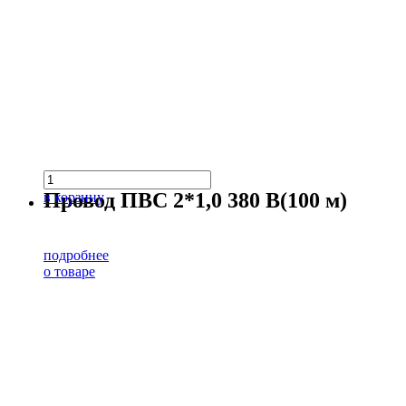
Провод ПВС 2*1,0 380 В(100 м)
в корзину
подробнее
о товаре