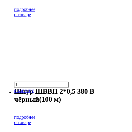
подробнее
о товаре
Шнур ШВВП 2*0,5 380 В
в корзину
чёрный(100 м)
подробнее
о товаре