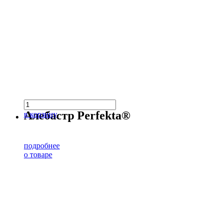
Алебастр Perfekta®
в корзину
подробнее
о товаре