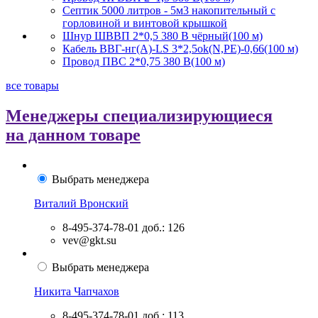
Септик 5000 литров - 5м3 накопительный с
горловиной и винтовой крышкой
Шнур ШВВП 2*0,5 380 В чёрный(100 м)
Кабель ВВГ-нг(А)-LS 3*2,5ok(N,PE)-0,66(100 м)
Провод ПВС 2*0,75 380 В(100 м)
все товары
Менеджеры специализирующиеся
на данном товаре
Выбрать менеджера
Виталий Вронский
8-495-374-78-01
доб.: 126
vev@gkt.su
Выбрать менеджера
Никита Чапчахов
8-495-374-78-01
доб.: 113