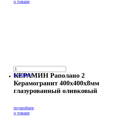
о товаре
КЕРАМИН Раполано 2
в корзину
Керамогранит 400х400х8мм
глазурованный оливковый
подробнее
о товаре