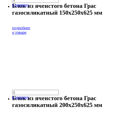
Блок из ячеистого бетона Грас
в корзину
газосиликатный 150х250х625 мм
подробнее
о товаре
Блок из ячеистого бетона Грас
в корзину
газосиликатный 200х250х625 мм