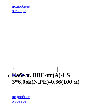
подробнее
о товаре
Кабель ВВГ-нг(А)-LS
в корзину
3*6,0ok(N,PE)-0,66(100 м)
подробнее
о товаре