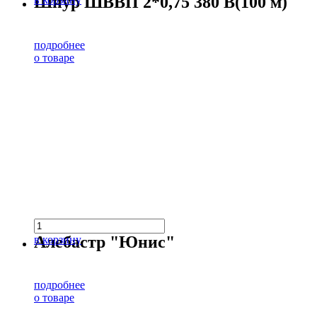
Шнур ШВВП 2*0,75 380 В(100 м)
подробнее
о товаре
Алебастр "Юнис"
в корзину
подробнее
о товаре