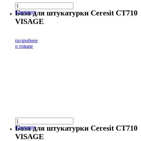
База для штукатурки Ceresit CT710
в корзину
VISAGE
подробнее
о товаре
База для штукатурки Ceresit CT710
в корзину
VISAGE